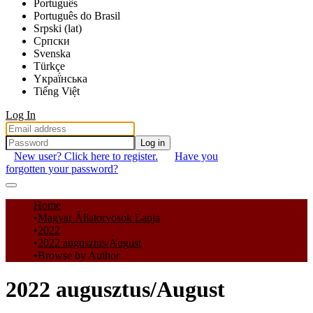
Português
Português do Brasil
Srpski (lat)
Српски
Svenska
Türkçe
Yкраї́нська
Tiếng Việt
Log In
Log in
New user? Click here to register.
Have you
forgotten your password?
Communities & Collections
Home
Magyar Állatorvosok Lapja
All of DSpace
2022
2022 augusztus/August
Statistics
Browse by Author
2022 augusztus/August