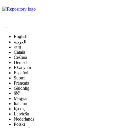
Magyar Állatorvos-
tudományi Archívum
English
العربية
বাংলা
Català
Čeština
Deutsch
Ελληνικά
Español
Suomi
Français
Gàidhlig
हिंदी
Magyar
Italiano
Қазақ
Latviešu
Nederlands
Polski