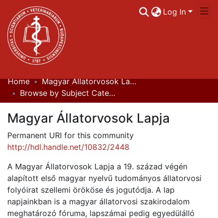
Log In
Home
Magyar Állatorvosok Lapja
Communities & Collections
Browse by Subject Category
All of DSpace
Magyar Állatorvosok Lapja
Statistics
Permanent URI for this community
http://hdl.handle.net/10832/2448
A Magyar Állatorvosok Lapja a 19. század végén
alapított első magyar nyelvű tudományos állatorvosi
folyóirat szellemi örököse és jogutódja. A lap
napjainkban is a magyar állatorvosi szakirodalom
meghatározó fóruma, lapszámai pedig egyedülálló