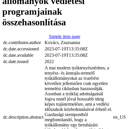
állományok vedletési
programjainak
összehasonlítása
Simple item page
dc.contributor.author
Kovács, Zsuzsanna
dc.date.accessioned
2023-07-19T13:35:08Z
dc.date.available
2023-07-19T13:35:08Z
dc.date.issued
2022
A mai modern tyúktenyésztésben, a
tenyész- és árutojás-termelő
tyúkállományokat az ivarérést
követően jellemzően csak egyetlen
termelési ciklusban hasznosítják.
Azonban a tyúkfaj adottságainál
fogva ennél jóval hosszabb ideig
képes tojástermelésre, ami a vedlési
időszakok közbeiktatásával érhető el.
Gazdasági szempontból
dc.description.abstract
en_US
megfontolandó, hogy a
tyúkállomány egy beruházási