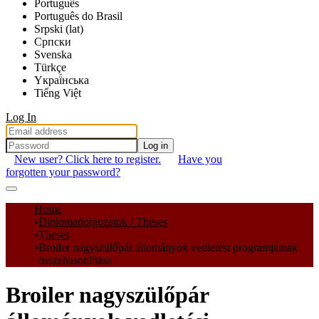
Português
Português do Brasil
Srpski (lat)
Српски
Svenska
Türkçe
Yкраї́нська
Tiếng Việt
Log In
Log in
New user? Click here to register.
Have you
forgotten your password?
Communities & Collections
Home
Diplomadolgozatok / Theses
All of DSpace
Theses
Broiler nagyszülőpár állományok vedletési programjainak
Statistics
összehasonlítása
Broiler nagyszülőpár