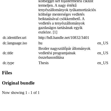
költséggel két tojástermelési ciklust
termeljen. A nagy értékű
tenyészállományok tyúkamortizációs
költsége mesterséges vedletés
beiktatásával csökkenthető. A
vedletés a tenyészállományok
gazdaságos tartásának egyik
eszköze. [1]
dc.identifier.uri
http://hdl.handle.net/10832/3401
dc.language.iso
hu
en_US
Broiler nagyszülőpár állományok
dc.title
vedletési programjainak
en_US
összehasonlítása
dc.type
Thesis
en_US
Files
Original bundle
Now showing
1 - 1 of 1