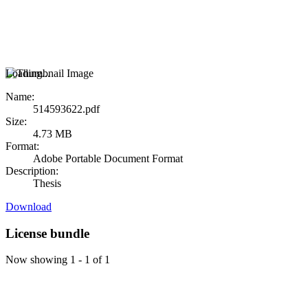
Loading...
Name:
514593622.pdf
Size:
4.73 MB
Format:
Adobe Portable Document Format
Description:
Thesis
Download
License bundle
Now showing
1 - 1 of 1