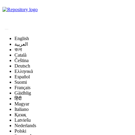
Magyar Állatorvos-
tudományi Archívum
English
العربية
বাংলা
Català
Čeština
Deutsch
Ελληνικά
Español
Suomi
Français
Gàidhlig
हिंदी
Magyar
Italiano
Қазақ
Latviešu
Nederlands
Polski