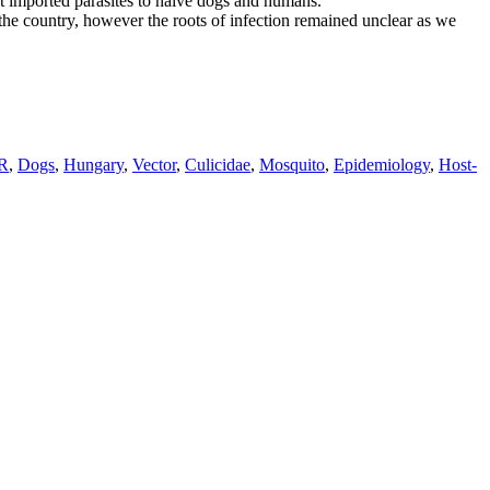
it imported parasites to naïve dogs and humans.
 the country, however the roots of infection remained unclear as we
R
,
Dogs
,
Hungary
,
Vector
,
Culicidae
,
Mosquito
,
Epidemiology
,
Host-