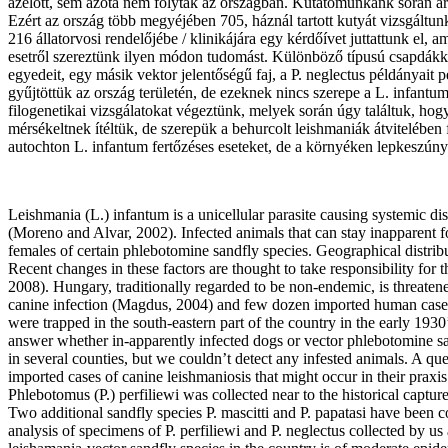
azelőtt, sem azóta nem folytak az országban. Kutatómunkánk során arr
Ezért az ország több megyéjében 705, háznál tartott kutyát vizsgáltu
216 állatorvosi rendelőjébe / klinikájára egy kérdőívet juttattunk el,
esetről szereztünk ilyen módon tudomást. Különböző típusú csapdákkal
egyedeit, egy másik vektor jelentőségű faj, a P. neglectus példányait 
gyűjtöttük az ország területén, de ezeknek nincs szerepe a L. infantum
filogenetikai vizsgálatokat végeztünk, melyek során úgy találtuk, hog
mérsékeltnek ítéltük, de szerepük a behurcolt leishmaniák átvitelébe
autochton L. infantum fertőzéses eseteket, de a környéken lepkeszúnyo
Leishmania (L.) infantum is a unicellular parasite causing systemic d
(Moreno and Alvar, 2002). Infected animals that can stay inapparent fo
females of certain phlebotomine sandfly species. Geographical distribu
Recent changes in these factors are thought to take responsibility for
2008). Hungary, traditionally regarded to be non-endemic, is threatened
canine infection (Magdus, 2004) and few dozen imported human cases 
were trapped in the south-eastern part of the country in the early 1930
answer whether in-apparently infected dogs or vector phlebotomine san
in several counties, but we couldn’t detect any infested animals. A qu
imported cases of canine leishmaniosis that might occur in their praxis
Phlebotomus (P.) perfiliewi was collected near to the historical captur
Two additional sandfly species P. mascitti and P. papatasi have been co
analysis of specimens of P. perfiliewi and P. neglectus collected by u