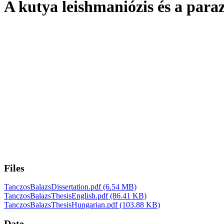
A kutya leishmaniózis és a para
Files
TanczosBalazsDissertation.pdf
(6.54 MB)
TanczosBalazsThesisEnglish.pdf
(86.41 KB)
TanczosBalazsThesisHungarian.pdf
(103.88 KB)
Date