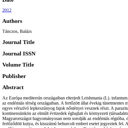
2012
Authors
Tánczos, Balázs
Journal Title
Journal ISSN
Volume Title
Publisher
Abstract
Az Európa mediterrán országaiban elterjedt Leishmania (L). infantum
az endémiás térség országaiban. A fertőzött állat évekig tünetmentes 
egyes vérszívó lepkeszúnyog fajok nőstényei vesznek részt. A parazita
kontinensünkön az elmúlt évtizedek éghajlati és környezeti (társadal
Magyarországot hagyományosan nem sorolják az endémiás régióba, de f
fertőződött kutya, és kisszámú behurcolt emberi esetet jegyeztek fel.