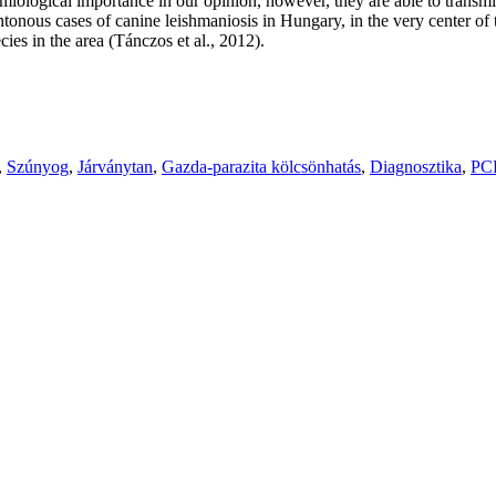
emiological importance in our opinion, however, they are able to transm
chtonous cases of canine leishmaniosis in Hungary, in the very center of
ies in the area (Tánczos et al., 2012).
,
Szúnyog
,
Járványtan
,
Gazda-parazita kölcsönhatás
,
Diagnosztika
,
PC