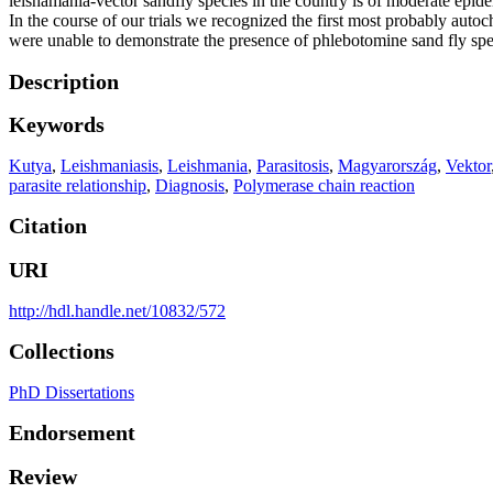
leishamania-vector sandfly species in the country is of moderate epid
In the course of our trials we recognized the first most probably auto
were unable to demonstrate the presence of phlebotomine sand fly spec
Description
Keywords
Kutya
,
Leishmaniasis
,
Leishmania
,
Parasitosis
,
Magyarország
,
Vektor
parasite relationship
,
Diagnosis
,
Polymerase chain reaction
Citation
URI
http://hdl.handle.net/10832/572
Collections
PhD Dissertations
Endorsement
Review