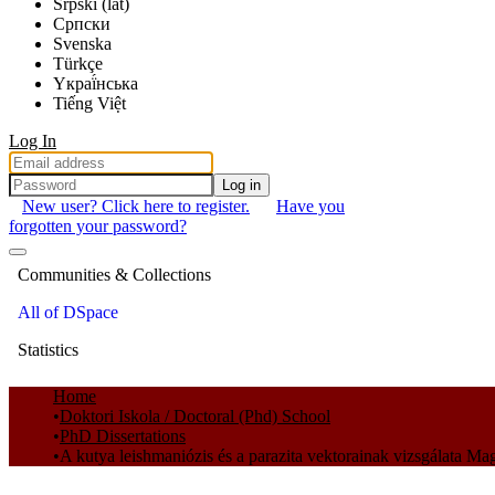
Srpski (lat)
Српски
Svenska
Türkçe
Yкраї́нська
Tiếng Việt
Log In
Log in
New user? Click here to register.
Have you
forgotten your password?
Communities & Collections
All of DSpace
Statistics
Home
Doktori Iskola / Doctoral (Phd) School
PhD Dissertations
A kutya leishmaniózis és a parazita vektorainak vizsgálata M