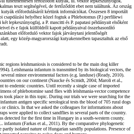
al tünetmentesen fertőződött kutyák, ill. vektor lepkeszúnyogok.
lmas teszt segítségével, de fertőződött ebet nem találtunk. Az ország
ás kutyák előfordulásáról kértünk információkat. Összesen 8 importált
i csapdázási helyéhez közel fogtuk a Phlebotomus (P.) perfiliewi
két lepkeszúnyogfaj, a P. mascitti és P. papatasi példányait elsőként
eivel és e fajok külföldről kapott példányaival összehasonlító
azánkban előforduló vektor fajok járványtani jelentőségét
 alatt, egy közép-magyarországi kutyakennelben tapasztaltuk az első
radt.
c regions leishmaniosis is considered to be the main dog killer
994). Leishmania infantum is transmitted by its biological vectors, the
d several minor environmental factors (e.g. landuse) (Ready, 2010).
countries on our continent (Naucke és Scmidt, 2004; Maroli et al.,
nt to endemic countries. Until recently a single case of imported
cimens of phlebotomine sand flies with leishmania-vector competence
ns took place in this topic. During our trials we were searching for the
fantum antigen specific serological tests the blood of 705 rural dogs
 or clinics. In that we asked the colleagues for informations about
aps were applied to collect sandflies in several parts of the country.
as detected for the first time in Hungary in a south-western county.
f L. infantum (Farkas et al., 2011). By the comparative phylogenetic
e partly isolated nature of Hungarian sandfly populations. Presence of