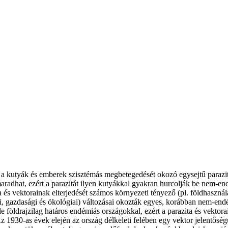
 a kutyák és emberek szisztémás megbetegedését okozó egysejtű parazit
maradhat, ezért a parazitát ilyen kutyákkal gyakran hurcolják be nem-en
 és vektorainak elterjedését számos környezeti tényező (pl. földhasznál
mi, gazdasági és ökológiai) változásai okozták egyes, korábban nem-endé
öldrajzilag határos endémiás országokkal, ezért a parazita és vektora
 Az 1930-as évek elején az ország délkeleti felében egy vektor jelentősé