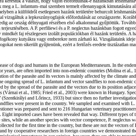
a kerestük a választ, hogy vajon előfordulnak-e hazánkban leishmaniáv
nk meg a L. infantum–mal szemben termelt ellenanyagok kimutatására alka
 amelyben a külföldről esetlegesen hazánk területére behurcolt leishmani
 vizsgáltuk a lepkeszúnyogfajok előfordulását az országszerte. Korább
pedig az ország délnyugati részében első alkalommal gyűjtöttük. További 
 terjesztésében. A P. perfiliewi és a P. neglectus hazánkban fogott egyed
y mindkét faj részlegesen izolált populációkban él hazánk területén. A h
n fogékony kutyákra vagy emberekre nem zárható ki. Vizsgálataink ideje
gokat nem sikerült gyűjtenünk, ezért a fertőzés eredete tisztázatlan ma
isease of dogs and humans in the European Mediterraneum. In the endemi
r years, are often imported into non-endemic countries (Molina et al., 1
tion of the parasite and its vectors is mainly affected by the climate an
 the ongoing spread of L. infantum and vector sandflies to non-endemic 
 by the spread of the parasite and the vectors due to its position adjace
(Várnai et al., 1985; Fried et al., 2003) were known in Hungary. Spe
’ (Szentkirályi and Lőrincz, 1933) but since then no further investigatio
dflies were present in the country. We sampled and examined with L. in
estioner was prepared and sent to 216 Hungarian veterinary practitioners
. Eight imported cases have been revealed that way. Different types of tr
e sites, while an another species with vector competence, P. neglectus w
llected for the first time in the country, but these are not the vectors o
s and by cooperative researchers in foreign countries we demonstrated th