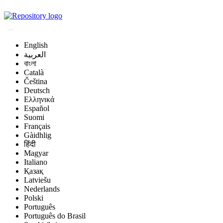
Magyar Állatorvos-t
English
العربية
বাংলা
Català
Čeština
Deutsch
Ελληνικά
Español
Suomi
Français
Gàidhlig
हिंदी
Magyar
Italiano
Қазақ
Latviešu
Nederlands
Polski
Português
Português do Brasil