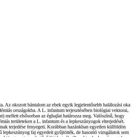
a. Az okozott bántalom az ebek egyik legjelentősebb halálozási oka
démiás országokba. A L. infantum terjesztésében biológiai vektorai,
at) mellett elsősorban az éghajlat határozza meg. Valószínű, hogy
miás területeken a L. infantum és a lepkeszúnyogok elterjedését.
inak terjedése fenyegeti. Korábban hazánkban egyetlen külföldön
gű lepkeszúnyog faj egyedeit gyűjtötték, de hasonló vizsgálatok sem