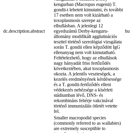
kengurban (Macropus eugenii) T.
gondii-t lehetett kimutatni, és további
17 esetben nem volt kizárható a
toxoplasmosis szerepe az
elhullásban. A jelenlegi 12
dc.description.abstract
egyedszámú Derby-kenguru-
hu
állomány modifikált agglutinációs
teszttel történő szerológiai vizsgálata
során T. gondii ellen képződött IgG
ellenanyag nem volt kimutatható.
Feltételezhető, hogy az elhullások
nagy hányadát friss fertőződés
következtében, akut toxoplasmosis
okozta. A jelentős veszteségek, a
kezelés eredményének kérdésessége
és a T. gondii-fertőződés elleni
védekezés nehézsége a kísérleti
stádiumban lévő, DNS- és
rekombináns fehérje vakcinával
történő immunizálás ötletét vetette
fel.
Smaller macropodid species
(commonly referred to as wallabies)
are extremely susceptible to