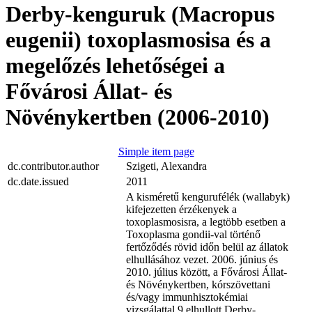
Derby-kenguruk (Macropus
eugenii) toxoplasmosisa és a
megelőzés lehetőségei a
Fővárosi Állat- és
Növénykertben (2006-2010)
Simple item page
dc.contributor.author
Szigeti, Alexandra
dc.date.issued
2011
A kisméretű kengurufélék (wallabyk)
kifejezetten érzékenyek a
toxoplasmosisra, a legtöbb esetben a
Toxoplasma gondii-val történő
fertőződés rövid időn belül az állatok
elhullásához vezet. 2006. június és
2010. július között, a Fővárosi Állat-
és Növénykertben, kórszövettani
és/vagy immunhisztokémiai
vizsgálattal 9 elhullott Derby-