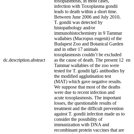
toxoplasmosis, in most cases,
infection with Toxoplasma gondii
leads to death within a short time.
Between June 2006 and July 2010,
T. gondii was detected by
histopathology and/or
immunohistochemistry in 9 Tammar
wallabies (Macropus eugenii) of the
Budapest Zoo and Botanical Garden
and in other 17 animals
toxoplasmosis couldn’t be excluded
dc.description.abstract
as the cause of death. The present 12
en
Tammar wallabies of the zoo were
tested for T. gondii IgG antibodies by
the modified agglutination test
(MAT) which gave negative results.
We suppose that most of the deaths
were due to recent infection and
acute toxoplasmosis. The important
losses, the questionable results of
treatment and the difficult prevention
against T. gondii infection made us to
consider the possibility of
immunization with DNA and
recombinant protein vaccines that are