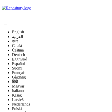
Magyar Állatorvos-
tudományi Archívum
English
العربية
বাংলা
Català
Čeština
Deutsch
Ελληνικά
Español
Suomi
Français
Gàidhlig
हिंदी
Magyar
Italiano
Қазақ
Latviešu
Nederlands
Polski