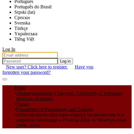
Português
Português do Brasil
Srpski (lat)
Српски
Svenska
Türkçe
Yкраї́нська
Tiếng Việt
Log In
Log in
New user? Click here to register.
Have you
forgotten your password?
Communities & Collections
Home
Állatorvostudományi Egyetem / University of Veterinary
All of DSpace
Medicine Budapest
Theses
Statistics
Department of Parasitology and Zoology
Derby-kenguruk (Macropus eugenii) toxoplasmosisa és a
megelőzés lehetőségei a Fővárosi Állat- és Növénykertben
(2006-2010)