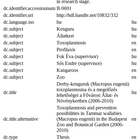
in research stage.
dc.identifier.accessionnum
B-9691
dc.identifier.uri
http://hdl.handle.net/10832/332
dc.language.iso
hu
hu
dc.subject
Kenguru
hu
dc.subject
Állatkert
hu
dc.subject
Toxoplasmosis
en
dc.subject
Profilaxis
en
dc.subject
Fok Éva (supervisor)
hu
dc.subject
Sós Endre (supervisor)
hu
dc.subject
Kangaroos
en
dc.subject
Zoo
en
Derby-kenguruk (Macropus eugenii)
toxoplasmosisa és a megelőzés
dc.title
hu
lehetőségei a Fővárosi Állat- és
Növénykertben (2006-2010)
Toxoplasmosis and prevention
possibilities in Tammar wallabies
dc.title.alternative
(Macropus eugenii) in the Budapest
en
Zoo and Botanical Garden (2006-
2010)
dc.type
Thesis
en