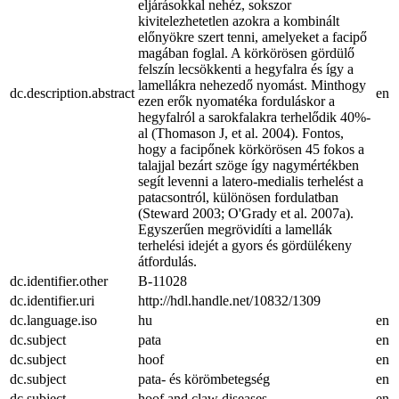
eljárásokkal nehéz, sokszor
kivitelezhetetlen azokra a kombinált
előnyökre szert tenni, amelyeket a facipő
magában foglal. A körkörösen gördülő
felszín lecsökkenti a hegyfalra és így a
lamellákra nehezedő nyomást. Minthogy
dc.description.abstract
en
ezen erők nyomatéka forduláskor a
hegyfalról a sarokfalakra terhelődik 40%-
al (Thomason J, et al. 2004). Fontos,
hogy a facipőnek körkörösen 45 fokos a
talajjal bezárt szöge így nagymértékben
segít levenni a latero-medialis terhelést a
patacsontról, különösen fordulatban
(Steward 2003; O'Grady et al. 2007a).
Egyszerűen megrövidíti a lamellák
terhelési idejét a gyors és gördülékeny
átfordulás.
dc.identifier.other
B-11028
dc.identifier.uri
http://hdl.handle.net/10832/1309
dc.language.iso
hu
en
dc.subject
pata
en
dc.subject
hoof
en
dc.subject
pata- és körömbetegség
en
dc.subject
hoof and claw diseases
en