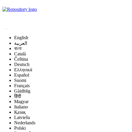
Magyar Állatorvos-
tudományi Archívum
English
العربية
বাংলা
Català
Čeština
Deutsch
Ελληνικά
Español
Suomi
Français
Gàidhlig
हिंदी
Magyar
Italiano
Қазақ
Latviešu
Nederlands
Polski