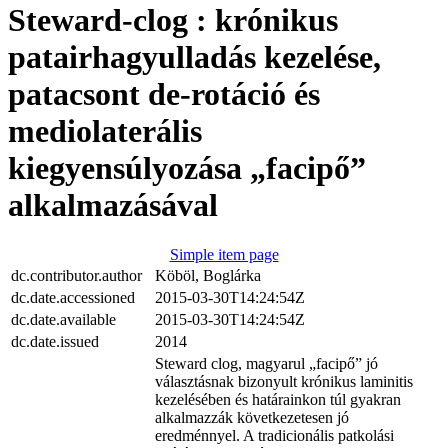
Steward-clog : krónikus
patairhagyulladás kezelése,
patacsont de-rotáció és
mediolaterális
kiegyensúlyozása „facipő”
alkalmazásával
Simple item page
dc.contributor.author
Köböl, Boglárka
dc.date.accessioned
2015-03-30T14:24:54Z
dc.date.available
2015-03-30T14:24:54Z
dc.date.issued
2014
Steward clog, magyarul „facipő” jó
választásnak bizonyult krónikus laminitis
kezelésében és határainkon túl gyakran
alkalmazzák következetesen jó
eredménnyel. A tradicionális patkolási