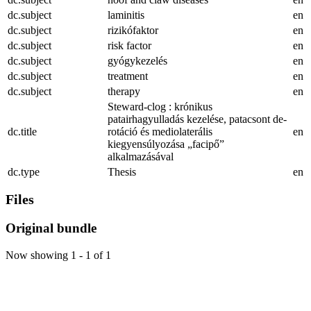
dc.subject
laminitis
en
dc.subject
rizikófaktor
en
dc.subject
risk factor
en
dc.subject
gyógykezelés
en
dc.subject
treatment
en
dc.subject
therapy
en
Steward-clog : krónikus
patairhagyulladás kezelése, patacsont de-
dc.title
rotáció és mediolaterális
en
kiegyensúlyozása „facipő”
alkalmazásával
dc.type
Thesis
en
Files
Original bundle
Now showing
1 - 1 of 1