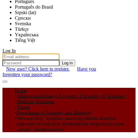
Português
Português do Brasil
Srpski (lat)
Српски
Svenska
Türkçe
Yкраї́нська
Tiếng Việt
Log In
Log in
New user? Click here to register.
Have you
forgotten your password?
Communities & Collections
Home
Állatorvostudományi Egyetem / University of Veterinary
All of DSpace
Medicine Budapest
Theses
Statistics
Department of Anatomy and Histology
Steward-clog : krónikus patairhagyulladás kezelése,
patacsont de-rotáció és mediolaterális kiegyensúlyozása
„facipő” alkalmazásával