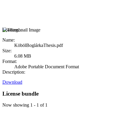
Loading...
Name:
KöbölBoglárkaThesis.pdf
Size:
6.08 MB
Format:
Adobe Portable Document Format
Description:
Download
License bundle
Now showing
1 - 1 of 1