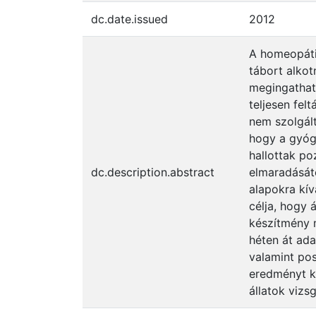
dc.date.issued
2012
A homeopáti
tábort alkot
megingathata
teljesen fel
nem szolgál
hogy a gyóg
hallottak po
dc.description.abstract
elmaradásátó
alapokra kív
célja, hogy 
készítmény m
héten át ada
valamint pos
eredményt k
állatok vizs