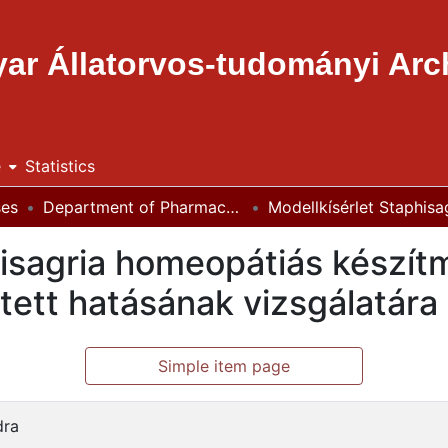
ar Állatorvos-tudományi Ar
e
Statistics
ses
Department of Pharmacology and Toxicology
hisagria homeopátiás készí
tett hatásának vizsgálatára
Simple item page
dra