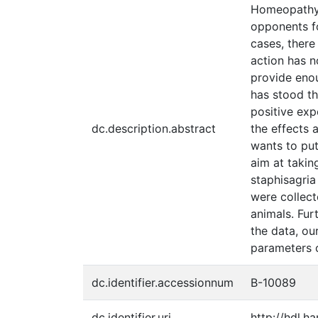
Homeopathy h
opponents fo
cases, there
action has no
provide enou
has stood th
positive exp
dc.description.abstract
the effects 
wants to put
aim at takin
staphisagri
were collect
animals. Fu
the data, ou
parameters o
dc.identifier.accessionnum
B-10089
dc.identifier.uri
http://hdl.h