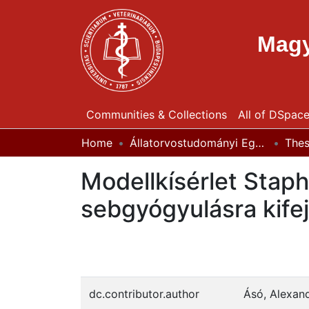
Magy
Communities & Collections
All of DSpac
Home
Állatorvostudományi Egyetem / University of Veterinary Medicine Budapest
The
Modellkísérlet Stap
sebgyógyulásra kifej
dc.contributor.author
Ásó, Alexan