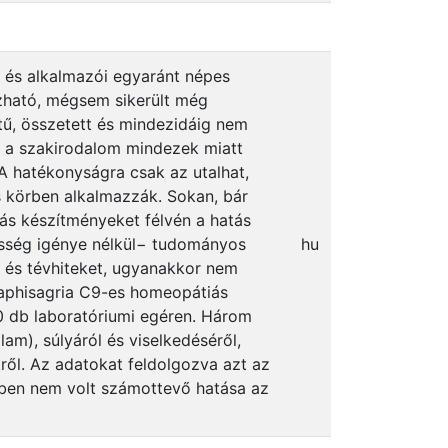
 és alkalmazói egyaránt népes
azható, mégsem sikerült még
tű, összetett és mindezidáig nem
t, a szakirodalom mindezek miatt
 hatékonyságra csak az utalhat,
s körben alkalmazzák. Sokan, bár
ás készítményeket félvén a hatás
jesség igénye nélkül− tudományos
hu
t és tévhiteket, ugyanakkor nem
staphisagria C9-es homeopátiás
20 db laboratóriumi egéren. Három
lam), súlyáról és viselkedéséről,
ről. Az adatokat feldolgozva azt az
tben nem volt számottevő hatása az