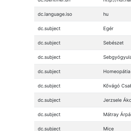
dc.language.iso
hu
dc.subject
Egér
dc.subject
Sebészet
dc.subject
Sebgyógyul
dc.subject
Homeopátia
dc.subject
Kővágó Csab
dc.subject
Jerzsele Áko
dc.subject
Mátray Árpá
dc.subject
Mice