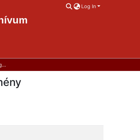
Log In
chívum
Modellkísérlet Staphisagria homeopátiás készítmény sebgyógyulásra kifejtett hatásának vizsgálatára
tmény