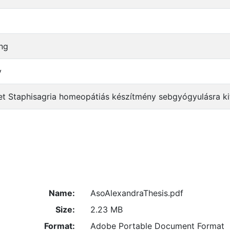
ng
y
et Staphisagria homeopátiás készítmény sebgyógyulásra kif
Name:
AsoAlexandraThesis.pdf
Size:
2.23 MB
Format:
Adobe Portable Document Format