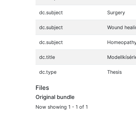
dc.subject
Surgery
dc.subject
Wound heali
dc.subject
Homeopath
dc.title
Modellkísérl
dc.type
Thesis
Files
Original bundle
Now showing
1 - 1 of 1