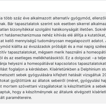
a több száz éve alkalmazott alternatív gyógymód, ellenzői
nak. Bár tapasztalatok szerint sok esetben sikerrel alkalm
tlan bizonyítékkal szolgálni hatékonyságát illetően. Sokré
tárt hatásmechanizmusa nehéz kihívás elé állítja a kutatóka
tat kellő mennyiségű tudományosan megalapozott adatot. A
ymód kiállta az évszázadok próbáját és a mai napig széle
zitív tapasztalatokat, mégsem merik használni a homeopáti
l és az esetleges mellékhatásoktól. Ez a dolgozat −a tel
ánja helyezni a homeopátiával kapcsolatos tapasztalatoka
állást foglaljon a kérdésben. Kísérletünkben a Delphinium 
etszett sebek gyógyulására kifejtett hatását vizsgáltuk 
tokat gyűjtöttünk az állatok sebeiről (méret, gyógyulási haj
t mortem szövettani vizsgálatokat is készíttettünk a sebek
aptuk, hogy a készítménynek az általunk elvégzett kísérle
gált paramétereire.