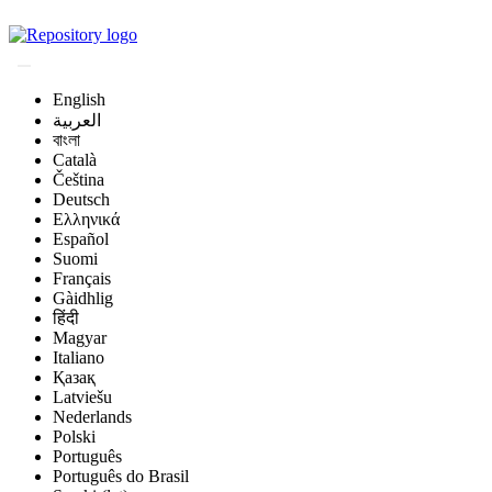
Magyar Állatorvos-t
English
العربية
বাংলা
Català
Čeština
Deutsch
Ελληνικά
Español
Suomi
Français
Gàidhlig
हिंदी
Magyar
Italiano
Қазақ
Latviešu
Nederlands
Polski
Português
Português do Brasil