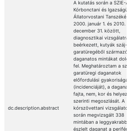
A kutatás során a SZIE-Á
Kórbonctani és Igazságüg
Állatorvostani Tanszékére
2000. január 1. és 2010.
december 31. között,
diagnosztikai vizsgálatra
beérkezett, kutyák száj- 
garatüregéből származó
daganatos mintákat dolg
fel. Meghatároztam a száj
garatüregi daganatok
előfordulási gyakoriságát
(incidenciáját), a daganat
fajta, nem, kor és helyez
szerinti megoszlását. A
dc.description.abstract
kórszövettani vizsgálatok
során megvizsgált 338
mintában a leggyakrabba
észlelt daganat a periféri