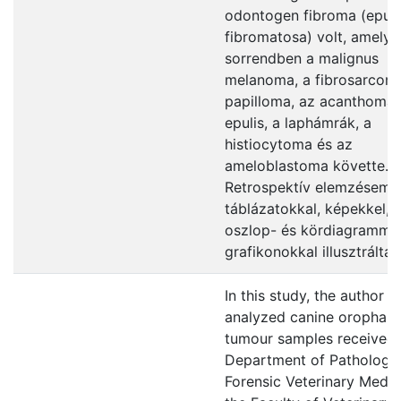
odontogen fibroma (epuli
fibromatosa) volt, amelye
sorrendben a malignus
melanoma, a fibrosarcoma
papilloma, az acanthoma
epulis, a laphámrák, a
histiocytoma és az
ameloblastoma követte.
Retrospektív elemzéseme
táblázatokkal, képekkel,
oszlop- és kördiagrammal
grafikonokkal illusztrálta
In this study, the author
analyzed canine orophary
tumour samples received 
Department of Pathology
Forensic Veterinary Medic