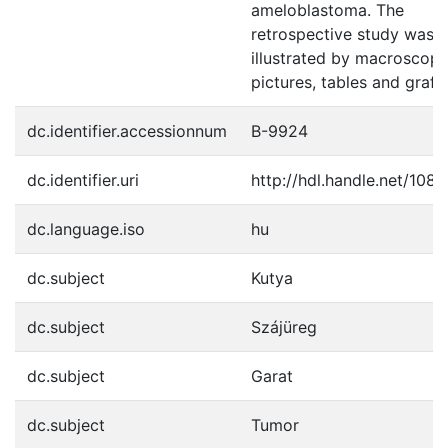
ameloblastoma. The
retrospective study was
illustrated by macroscopi
pictures, tables and grafi
dc.identifier.accessionnum
B-9924
dc.identifier.uri
http://hdl.handle.net/108
dc.language.iso
hu
dc.subject
Kutya
dc.subject
Szájüreg
dc.subject
Garat
dc.subject
Tumor