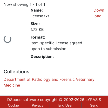
Now showing
1 - 1 of 1
Name:
Down
license.txt
load
Size:
1.72 KB
Format:
Loading...
Item-specific license agreed
upon to submission
Description:
Collections
Department of Pathology and Forensic Veterinary
Medicine
DSpace software
copyright © 2002-2026
LYRASIS
Cookie
Privacy
End User
Send