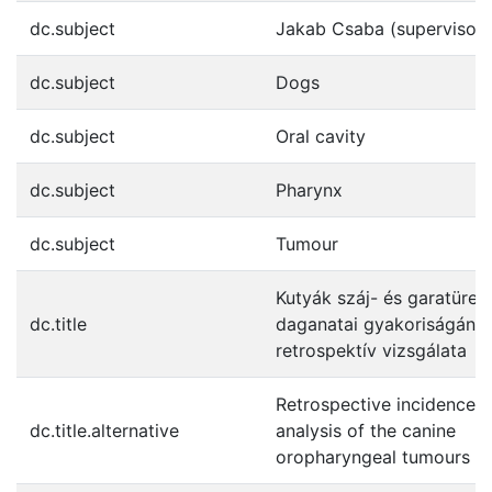
dc.subject
Jakab Csaba (supervisor)
dc.subject
Dogs
dc.subject
Oral cavity
dc.subject
Pharynx
dc.subject
Tumour
Kutyák száj- és garatüreg
dc.title
daganatai gyakoriságána
retrospektív vizsgálata
Retrospective incidence
dc.title.alternative
analysis of the canine
oropharyngeal tumours