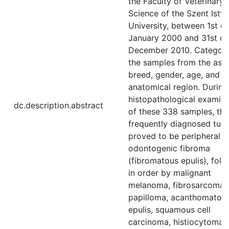
the Faculty of Veterinary
Science of the Szent Istv
University, between 1st of
January 2000 and 31st of
December 2010. Categor
the samples from the asp
breed, gender, age, and
anatomical region. During
histopathological examina
dc.description.abstract
of these 338 samples, th
frequently diagnosed tum
proved to be peripheral
odontogenic fibroma
(fibromatous epulis), fol
in order by malignant
melanoma, fibrosarcoma,
papilloma, acanthomatou
epulis, squamous cell
carcinoma, histiocytoma 