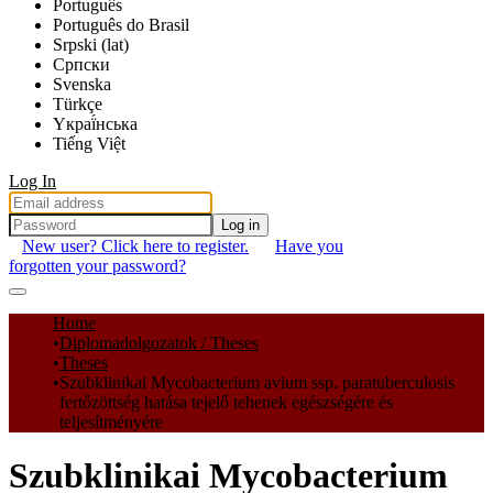
Português
Português do Brasil
Srpski (lat)
Српски
Svenska
Türkçe
Yкраї́нська
Tiếng Việt
Log In
Log in
New user? Click here to register.
Have you
forgotten your password?
Communities & Collections
Home
Diplomadolgozatok / Theses
All of DSpace
Theses
Szubklinikai Mycobacterium avium ssp. paratuberculosis
Statistics
fertőzöttség hatása tejelő tehenek egészségére és
teljesítményére
Szubklinikai Mycobacterium