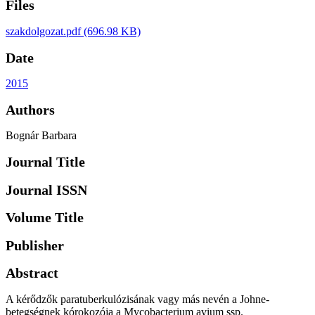
Files
szakdolgozat.pdf
(696.98 KB)
Date
2015
Authors
Bognár Barbara
Journal Title
Journal ISSN
Volume Title
Publisher
Abstract
A kérődzők paratuberkulózisának vagy más nevén a Johne-
betegségnek kórokozója a Mycobacterium avium ssp.