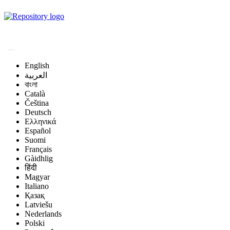
Magyar Állatorvos-
tudományi Archívum
English
العربية
বাংলা
Català
Čeština
Deutsch
Ελληνικά
Español
Suomi
Français
Gàidhlig
हिंदी
Magyar
Italiano
Қазақ
Latviešu
Nederlands
Polski