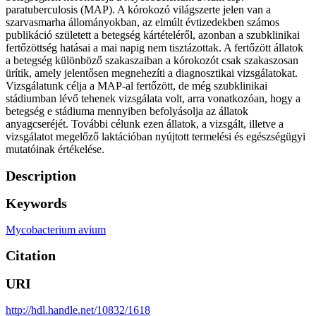
paratuberculosis (MAP). A kórokozó világszerte jelen van a
szarvasmarha állományokban, az elmúlt évtizedekben számos
publikáció született a betegség kártételéről, azonban a szubklinikai
fertőzöttség hatásai a mai napig nem tisztázottak. A fertőzött állatok
a betegség különböző szakaszaiban a kórokozót csak szakaszosan
ürítik, amely jelentősen megnehezíti a diagnosztikai vizsgálatokat.
Vizsgálatunk célja a MAP-al fertőzött, de még szubklinikai
stádiumban lévő tehenek vizsgálata volt, arra vonatkozóan, hogy a
betegség e stádiuma mennyiben befolyásolja az állatok
anyagcseréjét. További célunk ezen állatok, a vizsgált, illetve a
vizsgálatot megelőző laktációban nyújtott termelési és egészségügyi
mutatóinak értékelése.
Description
Keywords
Mycobacterium avium
Citation
URI
http://hdl.handle.net/10832/1618