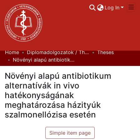
Log In
Home
Diplomadolgozatok / Theses
Theses
Communities & Collections
Növényi alapú antibiotikum alternatívák in vivo hatékonyságának meghatározása házityúk szalmonellózisa esetén
All of DSpace
Növényi alapú antibiotikum
Statistics
alternatívák in vivo
hatékonyságának
meghatározása házityúk
szalmonellózisa esetén
Simple item page