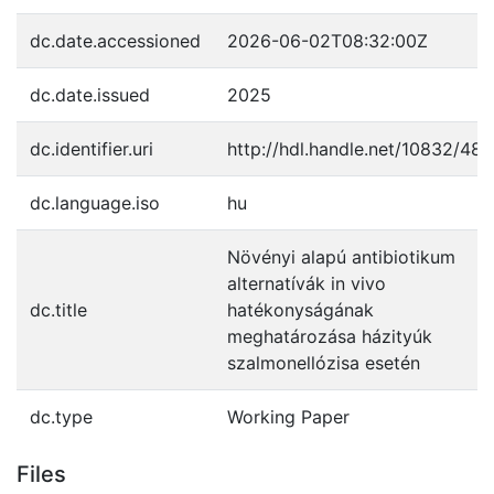
dc.date.accessioned
2026-06-02T08:32:00Z
dc.date.issued
2025
dc.identifier.uri
http://hdl.handle.net/10832/48
dc.language.iso
hu
Növényi alapú antibiotikum
alternatívák in vivo
dc.title
hatékonyságának
meghatározása házityúk
szalmonellózisa esetén
dc.type
Working Paper
Files