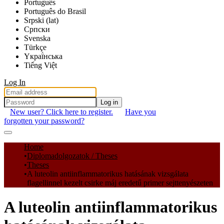
Português
Português do Brasil
Srpski (lat)
Српски
Svenska
Türkçe
Yкраї́нська
Tiếng Việt
Log In
Log in
New user? Click here to register.
Have you
forgotten your password?
Communities & Collections
Home
Diplomadolgozatok / Theses
All of DSpace
Theses
A luteolin antiinflammatorikus hatásának vizsgálata
Statistics
flagellinnel kezelt csirke máj eredetű primer sejttenyészeten
A luteolin antiinflammatorikus