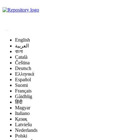
Magyar Állatorvos-
tudományi Archívum
English
العربية
বাংলা
Català
Čeština
Deutsch
Ελληνικά
Español
Suomi
Français
Gàidhlig
हिंदी
Magyar
Italiano
Қазақ
Latviešu
Nederlands
Polski