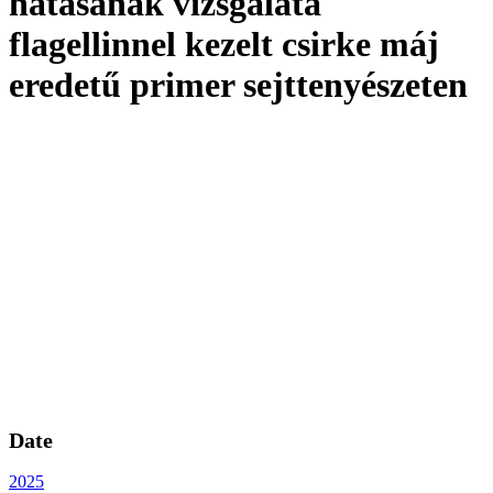
hatásának vizsgálata
flagellinnel kezelt csirke máj
eredetű primer sejttenyészeten
Date
2025