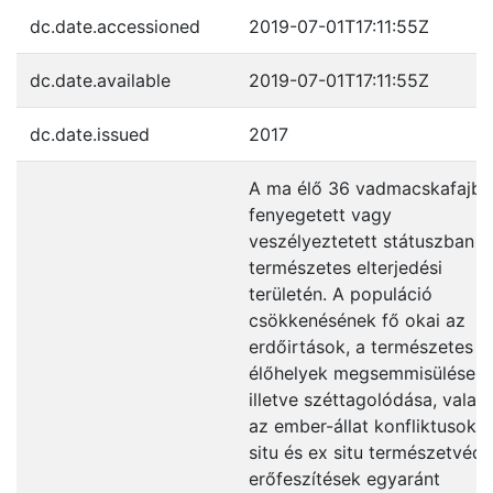
dc.date.accessioned
2019-07-01T17:11:55Z
dc.date.available
2019-07-01T17:11:55Z
dc.date.issued
2017
A ma élő 36 vadmacskafajbó
fenyegetett vagy
veszélyeztetett státuszban v
természetes elterjedési
területén. A populáció
csökkenésének fő okai az
erdőirtások, a természetes
élőhelyek megsemmisülése,
illetve széttagolódása, valam
az ember-állat konfliktusok. I
situ és ex situ természetvéde
erőfeszítések egyaránt