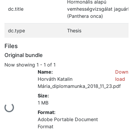
Hormonális alapú
dc.title
vemhességvizsgálat jaguárb
(Panthera onca)
dc.type
Thesis
Files
Original bundle
Now showing
1 - 1 of 1
Name:
Down
Horváth Katalin
load
Mária_diplomamunka_2018_11_23.pdf
Size:
1 MB
Loading...
Format:
Adobe Portable Document
Format