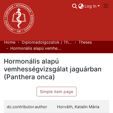
Log In
Home
Diplomadolgozatok / Theses
Theses
Communities & Collections
Hormonális alapú vemhességvizsgálat jaguárban (Panthera onca)
All of DSpace
Hormonális alapú
Statistics
vemhességvizsgálat jaguárban
(Panthera onca)
Simple item page
dc.contributor.author
Horváth, Katalin Mária