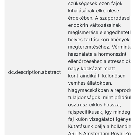
szükségesek ezen fajok
kihalásának elkerülése
érdekében. A szaporodásélet
endokrin változásainak
megismerése elengedhetetle
helyes tartási körülmények
megteremtéséhez. Vérminták
használata a hormonszint
ellenőrzéséhez a stressz oko
nagy kockázat miatt
dc.description.abstract
kontraindikált, különösen
vemhes állatokban.
Nagymacskákban a reproduk
tulajdonságok, mint például 
ösztrusz ciklus hossza,
fajspecifikusak, így mindegyi
faj külön vizsgálatot igényel.
Kutatásunk célja a hollandiai
ARTIS Amsterdam Royal Zoo