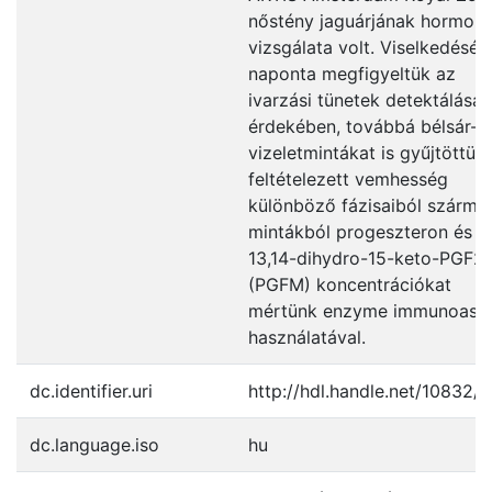
nőstény jaguárjának hormoná
vizsgálata volt. Viselkedését
naponta megfigyeltük az
ivarzási tünetek detektálása
érdekében, továbbá bélsár- 
vizeletmintákat is gyűjtöttün
feltételezett vemhesség
különböző fázisaiból szárma
mintákból progeszteron és
13,14-dihydro-15-keto-PGF2
(PGFM) koncentrációkat
mértünk enzyme immunoass
használatával.
dc.identifier.uri
http://hdl.handle.net/10832/
dc.language.iso
hu