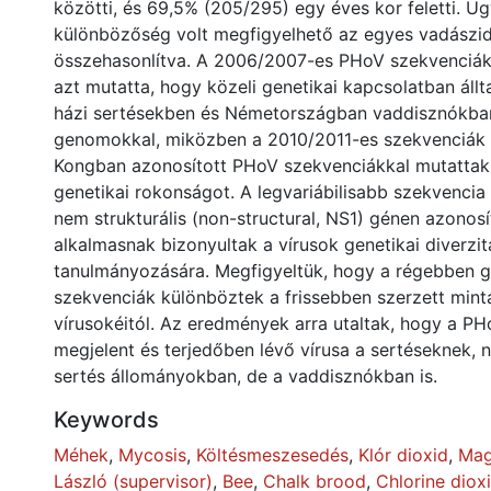
közötti, és 69,5% (205/295) egy éves kor feletti. Ug
különbözőség volt megfigyelhető az egyes vadászi
összehasonlítva. A 2006/2007-es PHoV szekvenciák
azt mutatta, hogy közeli genetikai kapcsolatban áll
házi sertésekben és Németországban vaddisznókba
genomokkal, miközben a 2010/2011-es szekvenciák
Kongban azonosított PHoV szekvenciákkal mutattak
genetikai rokonságot. A legvariábilisabb szekvencia
nem strukturális (non-structural, NS1) génen azonosí
alkalmasnak bizonyultak a vírusok genetikai diverzi
tanulmányozására. Megfigyeltük, hogy a régebben g
szekvenciák különböztek a frissebben szerzett mint
vírusokéitól. Az eredmények arra utaltak, hogy a P
megjelent és terjedőben lévő vírusa a sertéseknek, 
sertés állományokban, de a vaddisznókban is.
Keywords
Méhek
,
Mycosis
,
Költésmeszesedés
,
Klór dioxid
,
Mag
László (supervisor)
,
Bee
,
Chalk brood
,
Chlorine diox