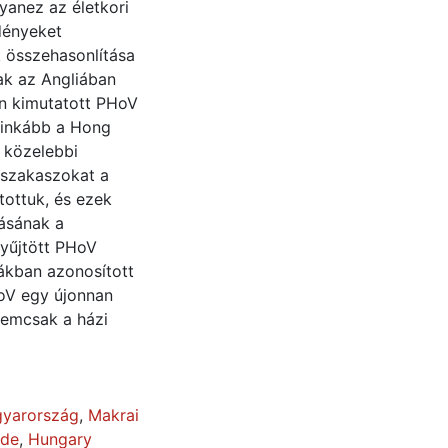
yanez az életkori
dényeket
 összehasonlítása
tak az Angliában
n kimutatott PHoV
 inkább a Hong
 közelebbi
 szakaszokat a
tottuk, és ezek
tásának a
yűjtött PHoV
ákban azonosított
HoV egy újonnan
nemcsak a házi
yarország
,
Makrai
ide
,
Hungary