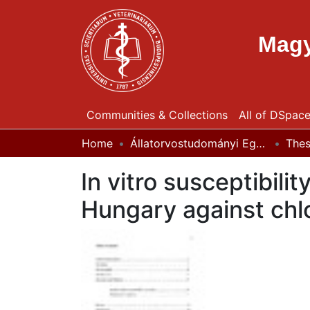
Magy
Communities & Collections
All of DSpac
Home
Állatorvostudományi Egyetem / University of Veterinary Medicine Budapest
The
In vitro susceptibili
Hungary against chlo