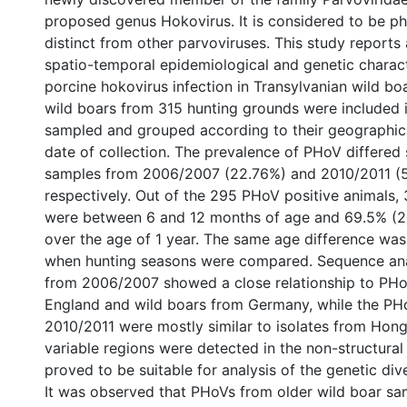
proposed genus Hokovirus. It is considered to be ph
distinct from other parvoviruses. This study report
spatio-temporal epidemiological and genetic charact
porcine hokovirus infection in Transylvanian wild boa
wild boars from 315 hunting grounds were included i
sampled and grouped according to their geographica
date of collection. The prevalence of PHoV differed s
samples from 2006/2007 (22.76%) and 2010/2011 (
respectively. Out of the 295 PHoV positive animals,
were between 6 and 12 months of age and 69.5% (
over the age of 1 year. The same age difference wa
when hunting seasons were compared. Sequence ana
from 2006/2007 showed a close relationship to PHo
England and wild boars from Germany, while the PH
2010/2011 were mostly similar to isolates from Hon
variable regions were detected in the non-structura
proved to be suitable for analysis of the genetic dive
It was observed that PHoVs from older wild boar sa