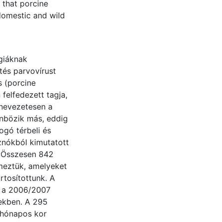
 that porcine
domestic and wild
ógiáknak
tés parvovírust
s (porcine
felfedezett tagja,
 nevezetesen a
önbözik más, eddig
ogó térbeli és
znókból kimutatott
. Összesen 842
emeztük, amelyeket
rtosítottunk. A
t a 2006/2007
tekben. A 295
 hónapos kor