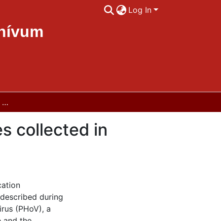
Log In
chívum
In vitro susceptibility of Ascosphaera apis isolates collected in Hungary against chlorine dioxide
es collected in
cation
 described during
irus (PHoV), a
e and the