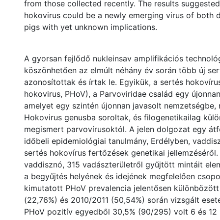
from those collected recently. The results suggested
hokovirus could be a newly emerging virus of both 
pigs with yet unknown implications.
A gyorsan fejlődő nukleinsav amplifikációs technol
köszönhetően az elmúlt néhány év során több új ser
azonosítottak és írtak le. Egyikük, a sertés hokovíru
hokovirus, PHoV), a Parvoviridae család egy újonnan 
amelyet egy szintén újonnan javasolt nemzetségbe,
Hokovirus genusba soroltak, és filogenetikailag kül
megismert parvovírusoktól. A jelen dolgozat egy átf
időbeli epidemiológiai tanulmány, Erdélyben, vaddis
sertés hokovírus fertőzések genetikai jellemzéséről
vaddisznó, 315 vadászterületről gyűjtött mintáit el
a begyűjtés helyének és idejének megfelelően csopo
kimutatott PHoV prevalencia jelentősen különbözöt
(22,76%) és 2010/2011 (50,54%) során vizsgált ese
PHoV pozitív egyedből 30,5% (90/295) volt 6 és 12