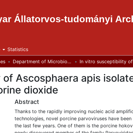
ar Állatorvos-tudományi Ar
e
Statistics
ses
Department of Microbiology and Infectious Diseases
ty of Ascosphaera apis isolat
rine dioxide
Abstract
Thanks to the rapidly improving nucleic acid amplifi
technologies, novel porcine parvoviruses have been
the last few years. One of them is the porcine hokov
newly discovered member of the family Parvovirida