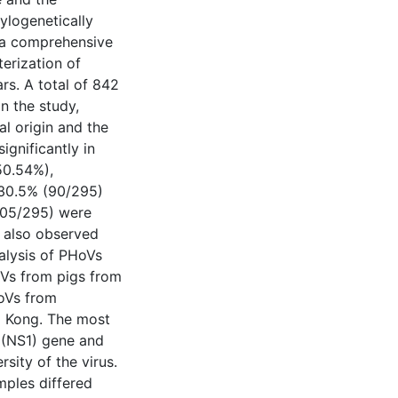
ylogenetically
s a comprehensive
erization of
rs. A total of 842
n the study,
l origin and the
ignificantly in
50.54%),
 30.5% (90/295)
205/295) were
s also observed
lysis of PHoVs
Vs from pigs from
oVs from
g Kong. The most
l (NS1) gene and
rsity of the virus.
mples differed