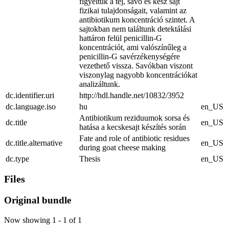
figyeltük a tej, savó és kész sajt
fizikai tulajdonságait, valamint az
antibiotikum koncentráció szintet. A
sajtokban nem találtunk detektálási
hattáron felül penicillin-G
koncentrációt, ami valószínűleg a
penicillin-G savérzékenységére
vezethető vissza. Savókban viszont
viszonylag nagyobb koncentrációkat
analizáltunk.
dc.identifier.uri
http://hdl.handle.net/10832/3952
dc.language.iso
hu
en_US
Antibiotikum reziduumok sorsa és
dc.title
en_US
hatása a kecskesajt készítés során
Fate and role of antibiotic residues
dc.title.alternative
en_US
during goat cheese making
dc.type
Thesis
en_US
Files
Original bundle
Now showing
1 - 1 of 1