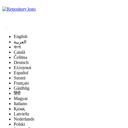
Magyar Állatorvos-
tudományi Archívum
English
العربية
বাংলা
Català
Čeština
Deutsch
Ελληνικά
Español
Suomi
Français
Gàidhlig
हिंदी
Magyar
Italiano
Қазақ
Latviešu
Nederlands
Polski