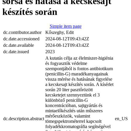
sorsa és hatása a kecskesajt
készítés során
Simple item page
dc.contributor.author
Kőszeghy, Edit
dc.date.accessioned
2024-08-12T09:43:42Z
dc.date.available
2024-08-12T09:43:42Z
dc.date.issued
2023
A kutatás célja az élelmiszer-higiénia
és fogyasztók védelme
szempontjából is fontos antibiotikum
(penicillin-G) maradékanyagainak
vissza mérése és hatásának figyelése
a kecskesajt készítés során. A kísérlet
során 20 liter pasztőrözött
kecsketejet szennyeztünk el 3
különböző penicillin-G
koncentrációban, sajtgyártás és
mintaelőkészítés után műszeres
mérőeszközök, valamint
dc.description.abstract
en_US
tömegspektrométerrel kapcsolt
folyadékkromatográfia segítségével