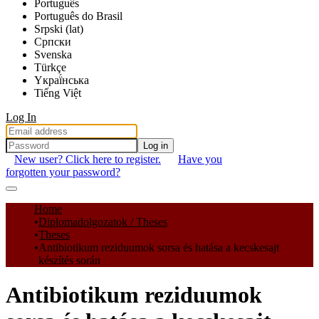
Português
Português do Brasil
Srpski (lat)
Српски
Svenska
Türkçe
Yкраї́нська
Tiếng Việt
Log In
Log in
New user? Click here to register.
Have you
forgotten your password?
Communities & Collections
Home
Diplomadolgozatok / Theses
All of DSpace
Theses
Antibiotikum reziduumok sorsa és hatása a kecskesajt
Statistics
készítés során
Antibiotikum reziduumok