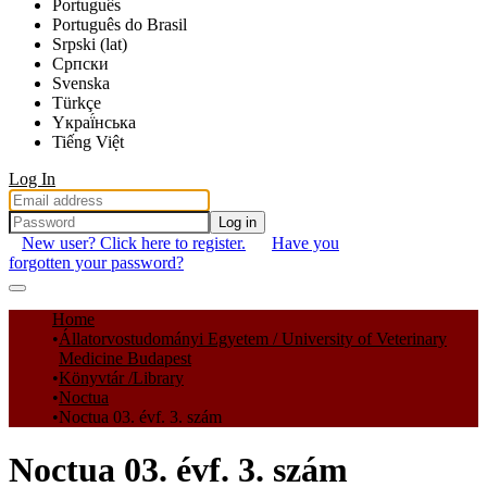
Português
Português do Brasil
Srpski (lat)
Српски
Svenska
Türkçe
Yкраї́нська
Tiếng Việt
Log In
Log in
New user? Click here to register.
Have you
forgotten your password?
Communities & Collections
Home
Állatorvostudományi Egyetem / University of Veterinary
All of DSpace
Medicine Budapest
Könyvtár /Library
Statistics
Noctua
Noctua 03. évf. 3. szám
Noctua 03. évf. 3. szám