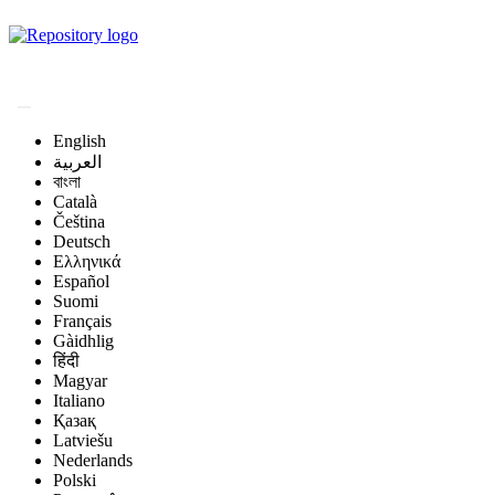
Magyar Állatorvos-
tudományi Archívum
English
العربية
বাংলা
Català
Čeština
Deutsch
Ελληνικά
Español
Suomi
Français
Gàidhlig
हिंदी
Magyar
Italiano
Қазақ
Latviešu
Nederlands
Polski