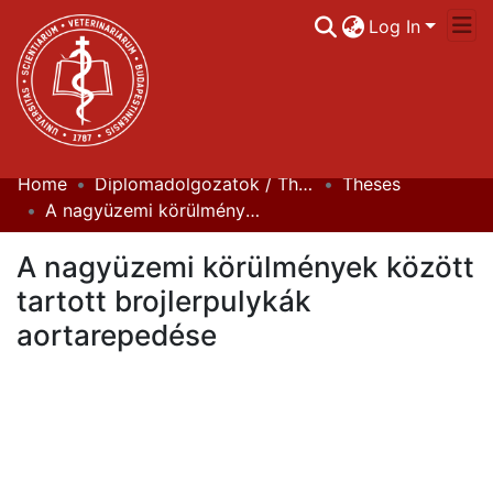
Log In
Home
Diplomadolgozatok / Theses
Theses
Communities & Collections
A nagyüzemi körülmények között tartott brojlerpulykák aortarepedése
All of DSpace
A nagyüzemi körülmények között
Statistics
tartott brojlerpulykák
aortarepedése