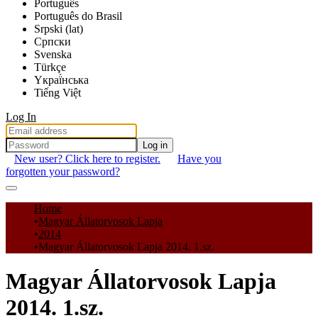
Português
Português do Brasil
Srpski (lat)
Српски
Svenska
Türkçe
Yкраї́нська
Tiếng Việt
Log In
Log in
New user? Click here to register.
Have you
forgotten your password?
Communities & Collections
Home
Magyar Állatorvosok Lapja
All of DSpace
2014
Magyar Állatorvosok Lapja 2014. 1.sz.
Statistics
Magyar Állatorvosok Lapja
2014. 1.sz.