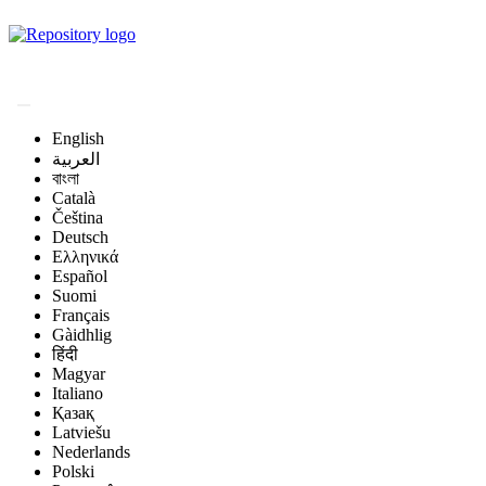
Magyar Állatorvos-
tudományi Archívum
English
العربية
বাংলা
Català
Čeština
Deutsch
Ελληνικά
Español
Suomi
Français
Gàidhlig
हिंदी
Magyar
Italiano
Қазақ
Latviešu
Nederlands
Polski