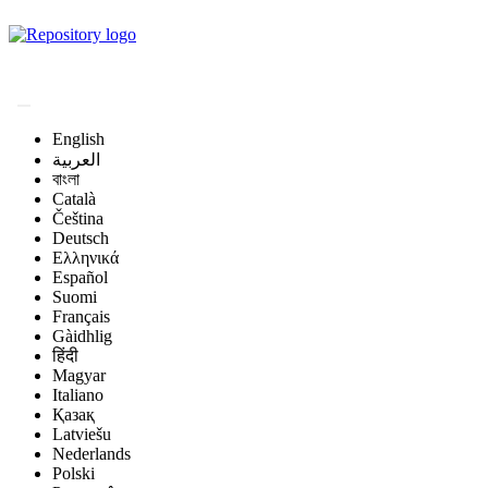
Magyar Állatorvos-
tudományi Archívum
English
العربية
বাংলা
Català
Čeština
Deutsch
Ελληνικά
Español
Suomi
Français
Gàidhlig
हिंदी
Magyar
Italiano
Қазақ
Latviešu
Nederlands
Polski