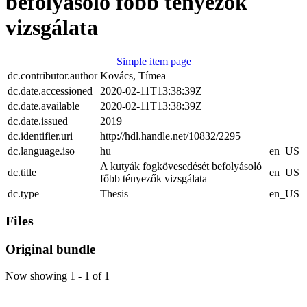
befolyásoló főbb tényezők
vizsgálata
Simple item page
dc.contributor.author
Kovács, Tímea
dc.date.accessioned
2020-02-11T13:38:39Z
dc.date.available
2020-02-11T13:38:39Z
dc.date.issued
2019
dc.identifier.uri
http://hdl.handle.net/10832/2295
dc.language.iso
hu
en_US
A kutyák fogkövesedését befolyásoló
dc.title
en_US
főbb tényezők vizsgálata
dc.type
Thesis
en_US
Files
Original bundle
Now showing
1 - 1 of 1