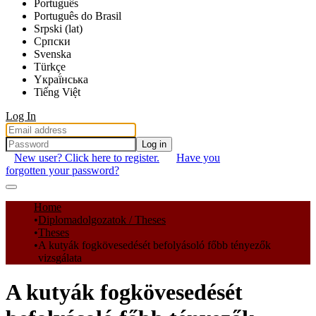
Português
Português do Brasil
Srpski (lat)
Српски
Svenska
Türkçe
Yкраї́нська
Tiếng Việt
Log In
Log in
New user? Click here to register.
Have you
forgotten your password?
Communities & Collections
Home
Diplomadolgozatok / Theses
All of DSpace
Theses
A kutyák fogkövesedését befolyásoló főbb tényezők
Statistics
vizsgálata
A kutyák fogkövesedését