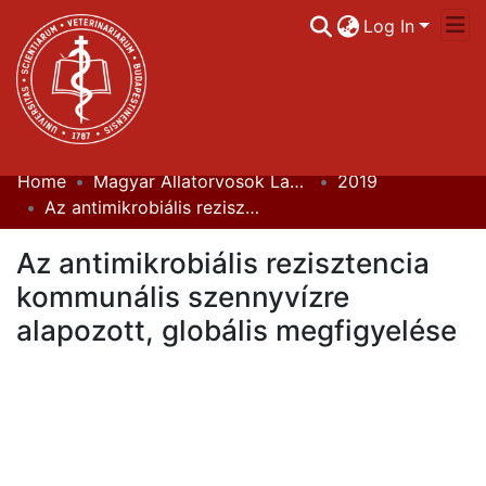
Log In
Home
Magyar Állatorvosok Lapja
2019
Communities & Collections
Az antimikrobiális rezisztencia kommunális szennyvízre alapozott, globális megfigyelése
All of DSpace
Az antimikrobiális rezisztencia
Statistics
kommunális szennyvízre
alapozott, globális megfigyelése