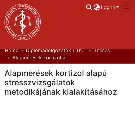
Log In
Home
Diplomadolgozatok / Theses
Theses
Communities & Collections
Alapmérések kortizol alapú stresszvizsgálatok metodikájának kialakításához
All of DSpace
Alapmérések kortizol alapú
Statistics
stresszvizsgálatok
metodikájának kialakításához