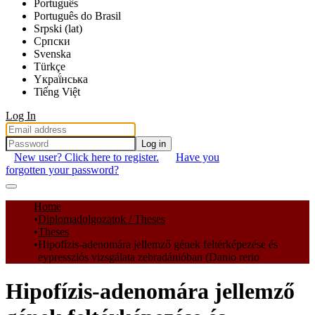
Português
Português do Brasil
Srpski (lat)
Српски
Svenska
Türkçe
Yкраї́нська
Tiếng Việt
Log In
Log in
New user? Click here to register.
Have you
forgotten your password?
Communities & Collections
Home
Diplomadolgozatok / Theses
All of DSpace
Theses
Hipofízis-adenomára jellemző gének feltérképezése és
Statistics
eypressziós vizsgálata zebradánióban (Danio rerio
Hipofízis-adenomára jellemző