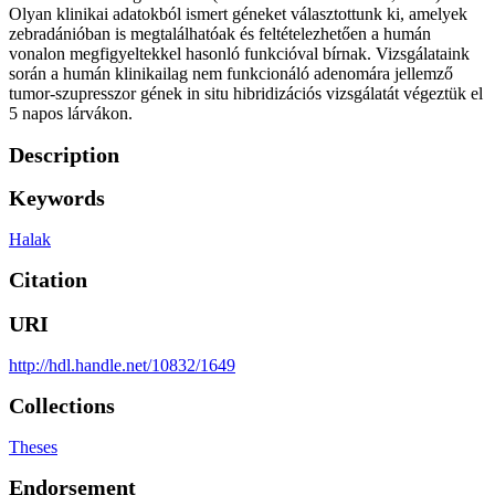
Olyan klinikai adatokból ismert géneket választottunk ki, amelyek
zebradánióban is megtalálhatóak és feltételezhetően a humán
vonalon megfigyeltekkel hasonló funkcióval bírnak. Vizsgálataink
során a humán klinikailag nem funkcionáló adenomára jellemző
tumor-szupresszor gének in situ hibridizációs vizsgálatát végeztük el
5 napos lárvákon.
Description
Keywords
Halak
Citation
URI
http://hdl.handle.net/10832/1649
Collections
Theses
Endorsement