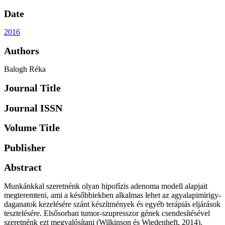
Date
2016
Authors
Balogh Réka
Journal Title
Journal ISSN
Volume Title
Publisher
Abstract
Munkánkkal szeretnénk olyan hipofízis adenoma modell alapjait
megteremteni, ami a későbbiekben alkalmas lehet az agyalapimirigy-
daganatok kezelésére szánt készítmények és egyéb terápiás eljárások
tesztelésére. Elsősorban tumor-szupresszor gének csendesítésével
szeretnénk ezt megvalósítani (Wilkinson és Wiedenheft, 2014).