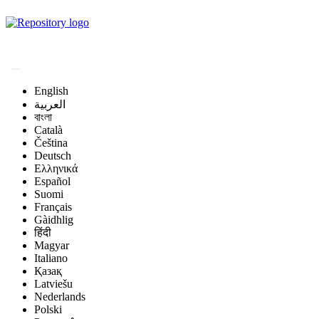
Magyar Állatorvos-
tudományi Archívum
English
العربية
বাংলা
Català
Čeština
Deutsch
Ελληνικά
Español
Suomi
Français
Gàidhlig
हिंदी
Magyar
Italiano
Қазақ
Latviešu
Nederlands
Polski