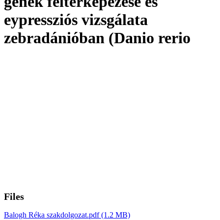
gének feltérképezése és
eypressziós vizsgálata
zebradánióban (Danio rerio
Files
Balogh Réka szakdolgozat.pdf
(1.2 MB)