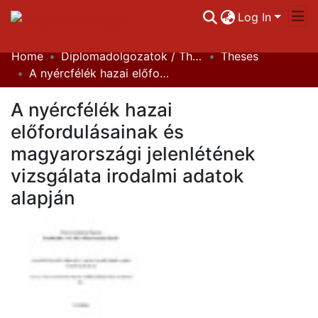
Log In
Home
Diplomadolgozatok / Theses
Theses
Communities & Collections
A nyércfélék hazai előfordulásainak és magyarországi jelenlétének vizsgálata irodalmi adatok alapján
All of DSpace
A nyércfélék hazai
Statistics
előfordulásainak és
magyarországi jelenlétének
vizsgálata irodalmi adatok
alapján