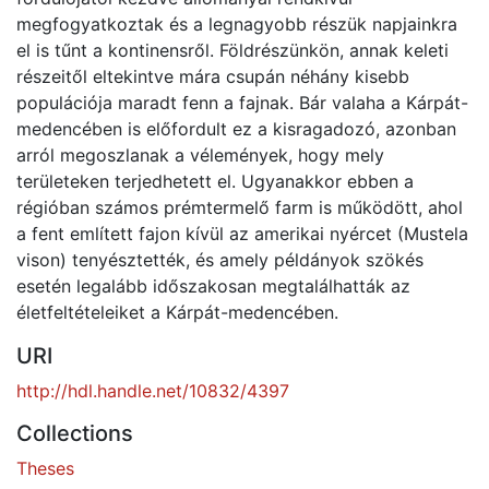
megfogyatkoztak és a legnagyobb részük napjainkra
el is tűnt a kontinensről. Földrészünkön, annak keleti
részeitől eltekintve mára csupán néhány kisebb
populációja maradt fenn a fajnak. Bár valaha a Kárpát-
medencében is előfordult ez a kisragadozó, azonban
arról megoszlanak a vélemények, hogy mely
területeken terjedhetett el. Ugyanakkor ebben a
régióban számos prémtermelő farm is működött, ahol
a fent említett fajon kívül az amerikai nyércet (Mustela
vison) tenyésztették, és amely példányok szökés
esetén legalább időszakosan megtalálhatták az
életfeltételeiket a Kárpát-medencében.
URI
http://hdl.handle.net/10832/4397
Collections
Theses