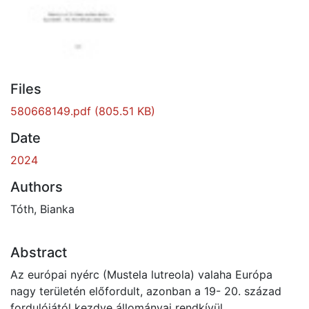
Files
580668149.pdf
(805.51 KB)
Date
2024
Authors
Tóth, Bianka
Abstract
Az európai nyérc (Mustela lutreola) valaha Európa
nagy területén előfordult, azonban a 19- 20. század
fordulójától kezdve állományai rendkívül