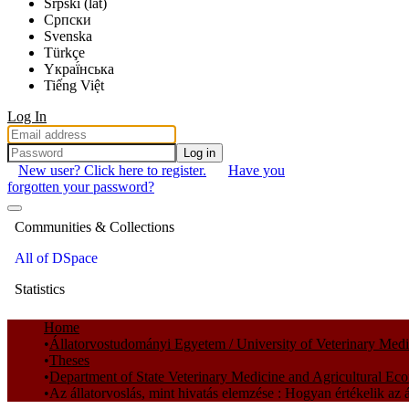
Srpski (lat)
Српски
Svenska
Türkçe
Yкраї́нська
Tiếng Việt
Log In
Log in
New user? Click here to register.
Have you
forgotten your password?
Communities & Collections
All of DSpace
Statistics
Home
Állatorvostudományi Egyetem / University of Veterinary Med
Theses
Department of State Veterinary Medicine and Agricultural Ec
Az állatorvoslás, mint hivatás elemzése : Hogyan értékelik az 