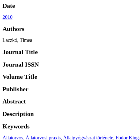
Date
2010
Authors
Laczkó, Tímea
Journal Title
Journal ISSN
Volume Title
Publisher
Abstract
Description
Keywords
Állatorvos
,
Állatorvosi praxis
,
Állatgyógyászat története
,
Fodor Kinga