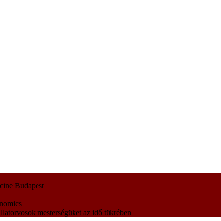
icine Budapest
onomics
állatorvosok mesterségüket az idő tükrében