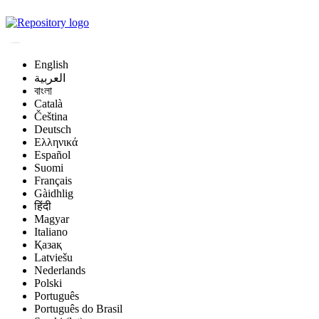
Magyar Állatorvos-t
English
العربية
বাংলা
Català
Čeština
Deutsch
Ελληνικά
Español
Suomi
Français
Gàidhlig
हिंदी
Magyar
Italiano
Қазақ
Latviešu
Nederlands
Polski
Português
Português do Brasil