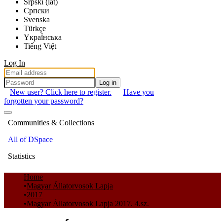
Srpski (lat)
Српски
Svenska
Türkçe
Yкраї́нська
Tiếng Việt
Log In
Log in
New user? Click here to register.
Have you
forgotten your password?
Communities & Collections
All of DSpace
Statistics
Home
Magyar Állatorvosok Lapja
2017
Magyar Állatorvosok Lapja 2017. 4.sz.