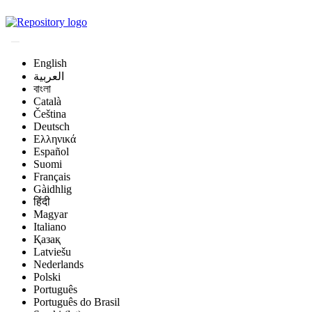
Magyar Állatorvos-t
English
العربية
বাংলা
Català
Čeština
Deutsch
Ελληνικά
Español
Suomi
Français
Gàidhlig
हिंदी
Magyar
Italiano
Қазақ
Latviešu
Nederlands
Polski
Português
Português do Brasil