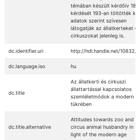
témában készült kérdőív 18
kérdését 193-an töltötték ki.
adatok szerint szívesen
látogatják az állatkerteket és
cirkuszokat jelenleg is.
dc.identifier.uri
http://hdl.handle.net/10832/
dc.language.iso
hu
Az állatkerti és cirkuszi
állattartással kapcsolatos
dc.title
szemléletmódok a modern k
tükrében
Attitudes towards zoo and
dc.title.alternative
circus animal husbandry in t
light of the modern age