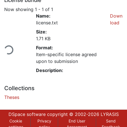
License bundle
Now showing
1 - 1 of 1
Name:
Down
license.txt
load
Size:
ading...
1.71 KB
Format:
Item-specific license agreed
upon to submission
Description:
Collections
Theses
DSpace software
copyright © 2002-2026
LYRASIS
Cookie
Privacy
End User
Send
settings
policy
Agreement
Feedback