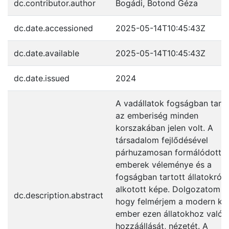
dc.contributor.author
Bogádi, Botond Géza
dc.date.accessioned
2025-05-14T10:45:43Z
dc.date.available
2025-05-14T10:45:43Z
dc.date.issued
2024
A vadállatok fogságban tart
az emberiség minden
korszakában jelen volt. A
társadalom fejlődésével
párhuzamosan formálódott a
emberek véleménye és a
fogságban tartott állatokról
alkotott képe. Dolgozatom cé
dc.description.abstract
hogy felmérjem a modern kor
ember ezen állatokhoz való
hozzáállását, nézetét. A