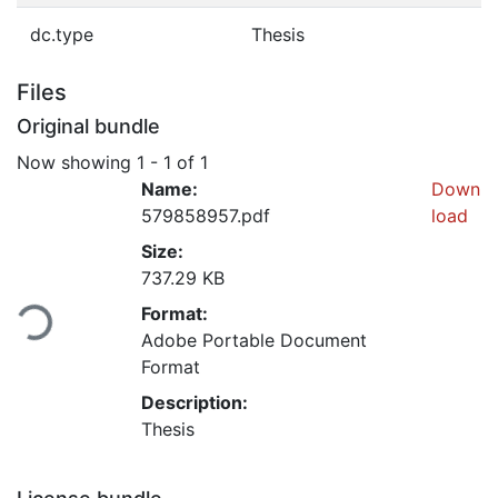
dc.type
Thesis
Files
Original bundle
Now showing
1 - 1 of 1
Name:
Down
579858957.pdf
load
Size:
ading...
737.29 KB
Format:
Adobe Portable Document
Format
Description:
Thesis