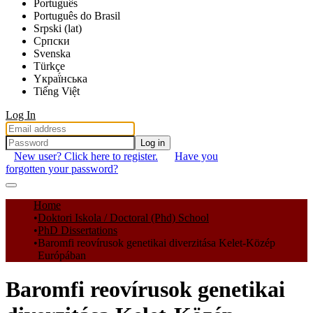
Português
Português do Brasil
Srpski (lat)
Српски
Svenska
Türkçe
Yкраї́нська
Tiếng Việt
Log In
Log in
New user? Click here to register.
Have you
forgotten your password?
Communities & Collections
Home
Doktori Iskola / Doctoral (Phd) School
All of DSpace
PhD Dissertations
Baromfi reovírusok genetikai diverzitása Kelet-Közép
Statistics
Európában
Baromfi reovírusok genetikai