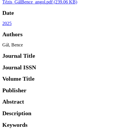
Tézis_GálBence_angol.pdf
(239.06 KB)
Date
2025
Authors
Gál, Bence
Journal Title
Journal ISSN
Volume Title
Publisher
Abstract
Description
Keywords