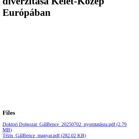
diverzitása Kelet-Közép
Európában
Files
Doktori Dolgozat_GálBence_20250702_nyomtatásra.pdf
(2.79
MB)
Tézis_GálBence_magyar.pdf
(282.02 KB)