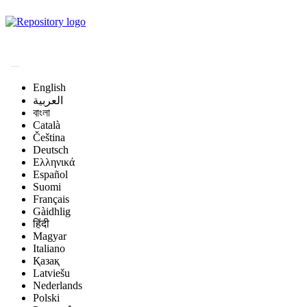
Magyar Állatorvos-
tudományi Archívum
English
العربية
বাংলা
Català
Čeština
Deutsch
Ελληνικά
Español
Suomi
Français
Gàidhlig
हिंदी
Magyar
Italiano
Қазақ
Latviešu
Nederlands
Polski