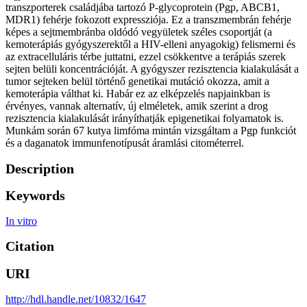
transzporterek családjába tartozó P-glycoprotein (Pgp, ABCB1,
MDR1) fehérje fokozott expressziója. Ez a transzmembrán fehérje
képes a sejtmembránba oldódó vegyületek széles csoportját (a
kemoterápiás gyógyszerektől a HIV-elleni anyagokig) felismerni és
az extracelluláris térbe juttatni, ezzel csökkentve a terápiás szerek
sejten belüli koncentrációját. A gyógyszer rezisztencia kialakulását a
tumor sejteken belül történő genetikai mutáció okozza, amit a
kemoterápia válthat ki. Habár ez az elképzelés napjainkban is
érvényes, vannak alternatív, új elméletek, amik szerint a drog
rezisztencia kialakulását irányíthatják epigenetikai folyamatok is.
Munkám során 67 kutya limfóma mintán vizsgáltam a Pgp funkciót
és a daganatok immunfenotípusát áramlási citométerrel.
Description
Keywords
In vitro
Citation
URI
http://hdl.handle.net/10832/1647