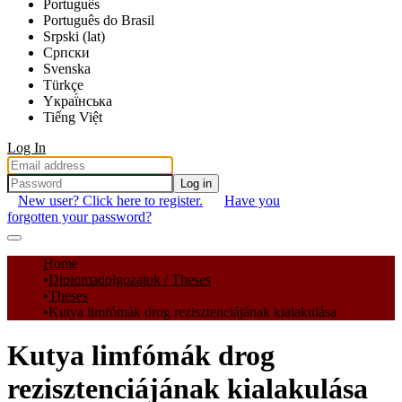
Português
Português do Brasil
Srpski (lat)
Српски
Svenska
Türkçe
Yкраї́нська
Tiếng Việt
Log In
Log in
New user? Click here to register.
Have you
forgotten your password?
Communities & Collections
Home
Diplomadolgozatok / Theses
All of DSpace
Theses
Kutya limfómák drog rezisztenciájának kialakulása
Statistics
Kutya limfómák drog
rezisztenciájának kialakulása