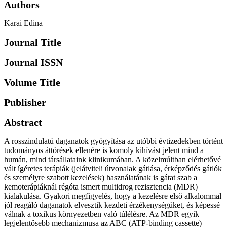
Authors
Karai Edina
Journal Title
Journal ISSN
Volume Title
Publisher
Abstract
A rosszindulatú daganatok gyógyítása az utóbbi évtizedekben történt
tudományos áttörések ellenére is komoly kihívást jelent mind a
humán, mind társállataink klinikumában. A közelmúltban elérhetővé
vált ígéretes terápiák (jelátviteli útvonalak gátlása, érképződés gátlók
és személyre szabott kezelések) használatának is gátat szab a
kemoterápiáknál régóta ismert multidrog rezisztencia (MDR)
kialakulása. Gyakori megfigyelés, hogy a kezelésre első alkalommal
jól reagáló daganatok elvesztik kezdeti érzékenységüket, és képessé
válnak a toxikus környezetben való túlélésre. Az MDR egyik
legjelentősebb mechanizmusa az ABC (ATP-binding cassette)