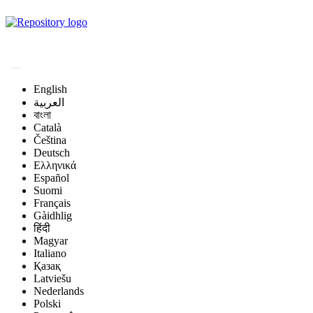
Magyar Állatorvos-
tudományi Archívum
English
العربية
বাংলা
Català
Čeština
Deutsch
Ελληνικά
Español
Suomi
Français
Gàidhlig
हिंदी
Magyar
Italiano
Қазақ
Latviešu
Nederlands
Polski