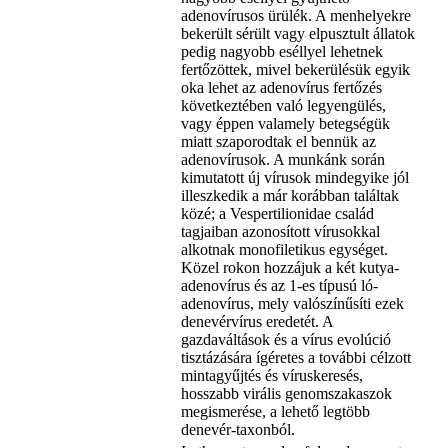
adenovírusos ürülék. A menhelyekre
bekerült sérült vagy elpusztult állatok
pedig nagyobb eséllyel lehetnek
fertőzöttek, mivel bekerülésük egyik
oka lehet az adenovírus fertőzés
következtében való legyengülés,
vagy éppen valamely betegségük
miatt szaporodtak el bennük az
adenovírusok. A munkánk során
kimutatott új vírusok mindegyike jól
illeszkedik a már korábban találtak
közé; a Vespertilionidae család
tagjaiban azonosított vírusokkal
alkotnak monofiletikus egységet.
Közel rokon hozzájuk a két kutya-
adenovírus és az 1-es típusú ló-
adenovírus, mely valószínűsíti ezek
denevérvírus eredetét. A
gazdaváltások és a vírus evolúció
tisztázására ígéretes a további célzott
mintagyűjtés és víruskeresés,
hosszabb virális genomszakaszok
megismerése, a lehető legtöbb
denevér-taxonból.