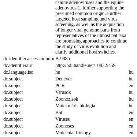
canine adenoviruses and the equine
adenovirus 1, further supporting the
presumed common origin. Further
targeted host sampling and virus
screening, as well as the acquisition
of longer viral genome parts from
representatives of the utmost bat taxa
are promising approaches to continue
the study of virus evolution and
clarify additional host switches.
dc.identifier.accessionnum
B-9985
dc.identifier.uri
http://hdl.handle.net/10832/459
dc.language.iso
hu
hu
dc.subject
Denevér
hu
dc.subject
PCR
en
dc.subject
Vírusok
hu
dc.subject
Zoonózisok
hu
dc.subject
Molekuláris biológia
hu
dc.subject
Bat
en
dc.subject
Viruses
en
dc.subject
Zoonoses
en
dc.subject
Molecular biology
en