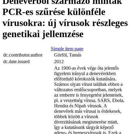
Denevérből származó minták
PCR-es szűrése különféle
vírusokra: új vírusok részleges
genetikai jellemzése
Simple item page
dc.contributor.author
Görföl, Tamás
dc.date.issued
2012
Az 1900-as évek vége óta jelentős
figyelem irányul a denevérekben
előforduló kórokozók kutatására.
Számos olyan vírust találtak ebben a
változatos emlőscsoportban, melyek
az emberre is fenyegetést jelentenek,
pl. a veszettség vírusa, SARS, Ebola,
Hendra és Nipah vírusok. A
denevérek más vírusai is érdekesek,
többek között a vírusok
diverzitásának megismerése miatt,
így a kutatásunk tárgyát képező
adeno- és herpeszvírusok is. Ezek a