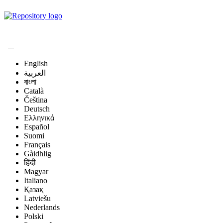
Magyar Állatorvos-
tudományi Archívum
English
العربية
বাংলা
Català
Čeština
Deutsch
Ελληνικά
Español
Suomi
Français
Gàidhlig
हिंदी
Magyar
Italiano
Қазақ
Latviešu
Nederlands
Polski