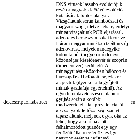
DNS vírusok lassúbb evolúciójuk
révén a nagyobb időtávú evolúció
kutatásának fontos alanyai.
Vizsgálatunk során kambodzsai és
magyarországi, illetve néhány erdélyi
mintát vizsgáltunk PCR eljárással,
adeno- és herpeszvírusokat keresve.
Három magyar mintában találtunk új
adenovírust, melyek mindegyike
külön fajból (hegyesorrú denevér,
közönséges késeidenevér és szoprán
törpedenevér) került elő. A
mintagyűjtést elsősorban hálózott és
húrcsapdával befogott egyedekre
alapoztuk (ilyenkor a begyűjtött
minták gazdafaja egyértelmű). Az
egyedi mintavételezésen alapuló
gyűjtés során a korábbi
dc.description.abstract
en
módszereknél talált prevalenciánál
alacsonyabb fertőzöttségi szintet
tapasztaltunk, melynek egyik oka az
lehet, hogy a kolónia alatt
felhalmozódott guanót egy-egy
fertőzött állat megfertőzi és így
nagyobb eséllyel gyűjthető