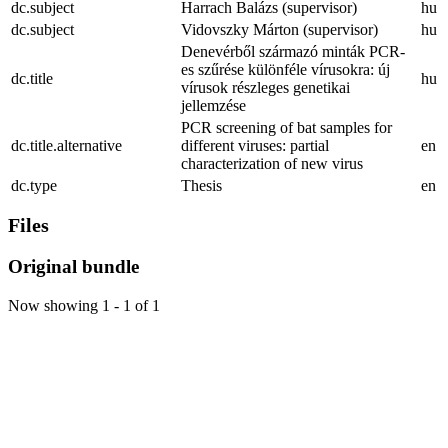
dc.subject
Harrach Balázs (supervisor)
hu
dc.subject
Vidovszky Márton (supervisor)
hu
Denevérből származó minták PCR-
es szűrése különféle vírusokra: új
dc.title
hu
vírusok részleges genetikai
jellemzése
PCR screening of bat samples for
dc.title.alternative
different viruses: partial
en
characterization of new virus
dc.type
Thesis
en
Files
Original bundle
Now showing
1 - 1 of 1