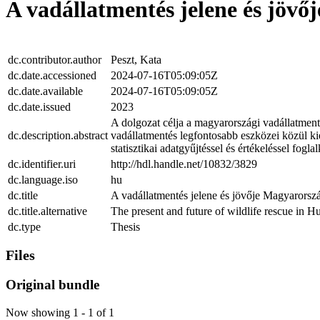
A vadállatmentés jelene és jöv
dc.contributor.author
Peszt, Kata
dc.date.accessioned
2024-07-16T05:09:05Z
dc.date.available
2024-07-16T05:09:05Z
dc.date.issued
2023
A dolgozat célja a magyarországi vadállatment
dc.description.abstract
vadállatmentés legfontosabb eszközei közül k
statisztikai adatgyűjtéssel és értékeléssel fogl
dc.identifier.uri
http://hdl.handle.net/10832/3829
dc.language.iso
hu
dc.title
A vadállatmentés jelene és jövője Magyarorsz
dc.title.alternative
The present and future of wildlife rescue in H
dc.type
Thesis
Files
Original bundle
Now showing
1 - 1 of 1