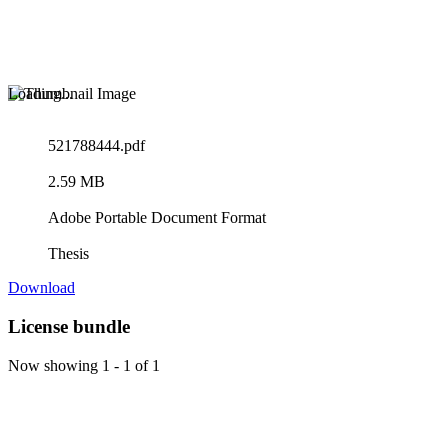
Loading...
521788444.pdf
2.59 MB
Adobe Portable Document Format
Thesis
Download
License bundle
Now showing
1 - 1 of 1