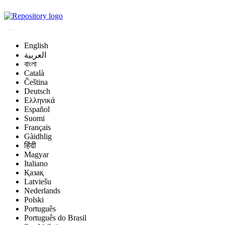
Magyar Állatorvos-t
English
العربية
বাংলা
Català
Čeština
Deutsch
Ελληνικά
Español
Suomi
Français
Gàidhlig
हिंदी
Magyar
Italiano
Қазақ
Latviešu
Nederlands
Polski
Português
Português do Brasil