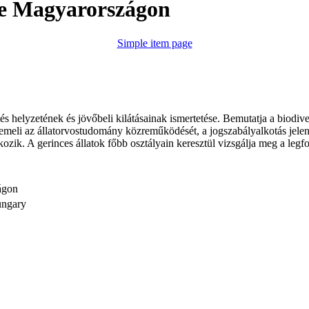
ője Magyarországon
Simple item page
és helyzetének és jövőbeli kilátásainak ismertetése. Bemutatja a biodiv
iemeli az állatorvostudomány közreműködését, a jogszabályalkotás jele
alkozik. A gerinces állatok főbb osztályain keresztül vizsgálja meg a legf
ágon
ungary