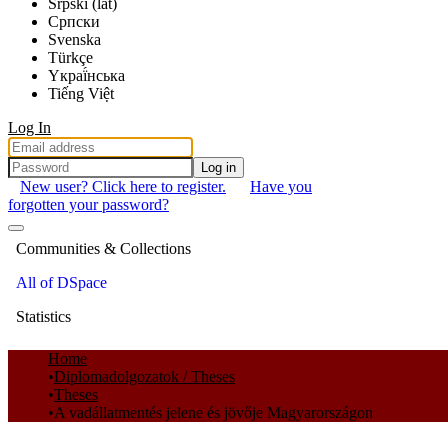
Srpski (lat)
Српски
Svenska
Türkçe
Yкраї́нська
Tiếng Việt
Log In
Log in
New user? Click here to register.
Have you
forgotten your password?
Communities & Collections
All of DSpace
Statistics
Home
Diplomadolgozatok / Theses
Theses
A vadállatmentés jelene és jövője Magyarországon