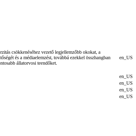
erzitás csökkenéséhez vezető legjellemzőbb okokat, a
ntőségét és a médiaelemzést, továbbá ezekkel összhangban
en_US
ontosabb állatorvosi teendőket.
en_US
en_US
en_US
en_US