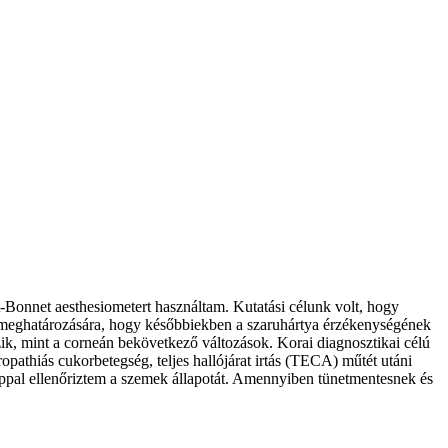
Bonnet aesthesiometert használtam. Kutatási célunk volt, hogy
a meghatározására, hogy későbbiekben a szaruhártya érzékenységének
k, mint a corneán bekövetkező változások. Korai diagnosztikai célú
opathiás cukorbetegség, teljes hallójárat irtás (TECA) műtét utáni
kóppal ellenőriztem a szemek állapotát. Amennyiben tünetmentesnek és