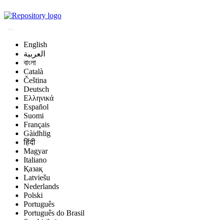
Magyar Állatorvos-t
English
العربية
বাংলা
Català
Čeština
Deutsch
Ελληνικά
Español
Suomi
Français
Gàidhlig
हिंदी
Magyar
Italiano
Қазақ
Latviešu
Nederlands
Polski
Português
Português do Brasil