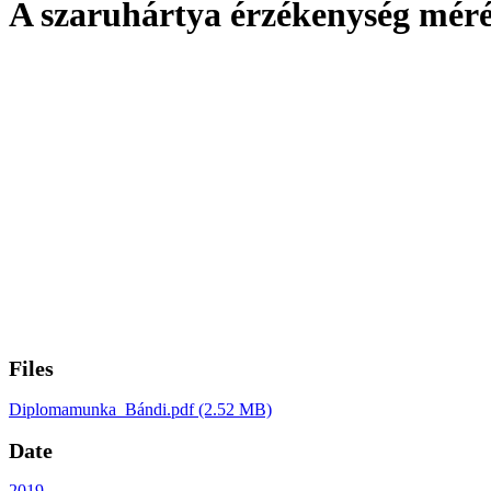
A szaruhártya érzékenység méré
Files
Diplomamunka_Bándi.pdf
(2.52 MB)
Date
2019