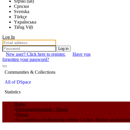
Srpski (lat)
Српски
Svenska
Türkçe
Yкраї́нська
Tiếng Việt
Log In
Log in
New user? Click here to register.
Have you
forgotten your password?
Communities & Collections
All of DSpace
Statistics
Home
Diplomadolgozatok / Theses
Theses
A szaruhártya érzékenység mérése Cochet- Bonnet aesthesiom