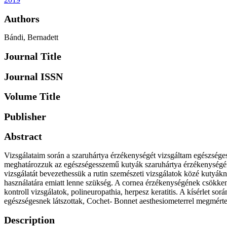
Authors
Bándi, Bernadett
Journal Title
Journal ISSN
Volume Title
Publisher
Abstract
Vizsgálataim során a szaruhártya érzékenységét vizsgáltam egészség
meghatározzuk az egészségesszemű kutyák szaruhártya érzékenységéne
vizsgálatát bevezethessük a rutin szemészeti vizsgálatok közé kutyá
használatára emiatt lenne szükség. A cornea érzékenységének csökkenés
kontroll vizsgálatok, polineuropathia, herpesz keratitis. A kísérlet
egészségesnek látszottak, Cochet- Bonnet aesthesiometerrel megmérte
Description