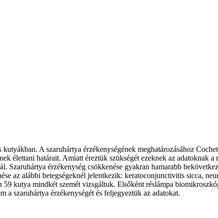
es kutyákban. A szaruhártya érzékenységének meghatározásához Cochet-
k élettani határait. Amiatt éreztük szükségét ezeknek az adatoknak 
knál. Szaruhártya érzékenység csökkenése gyakran hamarabb bekövetkezi
e az alábbi betegségeknél jelentkezik: keratoconjunctivitis sicca, neur
 során 59 kutya mindkét szemét vizsgáltuk. Elsőként réslámpa biomikrosz
m a szaruhártya érzékenységét és feljegyeztük az adatokat.