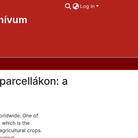
Log In
chívum
parcellákon: a
orldwide. One of
, which is the
agricultural crops.
logical