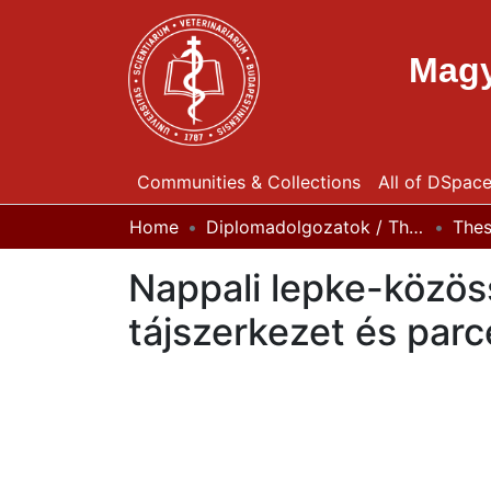
Magy
Communities & Collections
All of DSpac
Home
Diplomadolgozatok / Theses
The
Nappali lepke-közöss
tájszerkezet és parc