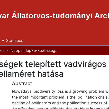
ar Állatorvos-tudományi Ar
e
Statistics
ses
Nappali lepke-közösségek telepített vadvirágos parcellákon: a tájszerkezet és parcellaméret hatása
égek telepített vadvirágos 
ellaméret hatása
Abstract
Nowadays, biodiversity loss is a growing problem w
the most important problem is the 'pollination crisis'
decline of pollinators and the pollination success of 
An effective way to mitigate this problem is the eco