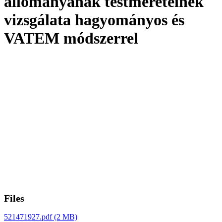
állományának testméreteinek
vizsgálata hagyományos és
VATEM módszerrel
Files
521471927.pdf
(2 MB)