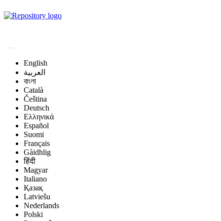
Magyar Állatorvos-
tudományi Archívum
English
العربية
বাংলা
Català
Čeština
Deutsch
Ελληνικά
Español
Suomi
Français
Gàidhlig
हिंदी
Magyar
Italiano
Қазақ
Latviešu
Nederlands
Polski