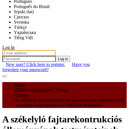
Português
Português do Brasil
Srpski (lat)
Српски
Svenska
Türkçe
Yкраї́нська
Tiếng Việt
Log In
Log in
New user? Click here to register.
Have you
forgotten your password?
Communities & Collections
Home
Diplomadolgozatok / Theses
All of DSpace
Theses
A székelyló fajtarekontrukciós állományának testméreteinek
Statistics
vizsgálata hagyományos és VATEM módszerrel
A székelyló fajtarekontrukciós