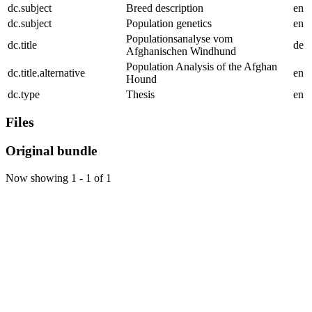
dc.subject
Breed description
en
dc.subject
Population genetics
en
Populationsanalyse vom
dc.title
de
Afghanischen Windhund
Population Analysis of the Afghan
dc.title.alternative
en
Hound
dc.type
Thesis
en
Files
Original bundle
Now showing
1 - 1 of 1