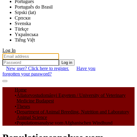
Português
Português do Brasil
Srpski (lat)
Српски
Svenska
Türkçe
Yкраї́нська
Tiếng Việt
Log In
Log in
New user? Click here to register.
Have you
forgotten your password?
Communities & Collections
Home
Állatorvostudományi Egyetem / University of Veterinary
All of DSpace
Medicine Budapest
Theses
Statistics
Department of Animal Breeding, Nutrition and Laboratory
Animal Science
Populationsanalyse vom Afghanischen Windhund