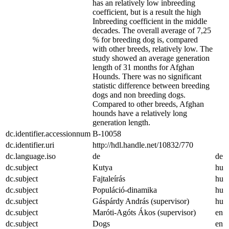
has an relatively low inbreeding
coefficient, but is a result the high
Inbreeding coefficient in the middle
decades. The overall average of 7,25
% for breeding dog is, compared
with other breeds, relatively low. The
study showed an average generation
length of 31 months for Afghan
Hounds. There was no significant
statistic difference between breeding
dogs and non breeding dogs.
Compared to other breeds, Afghan
hounds have a relatively long
generation length.
dc.identifier.accessionnum
B-10058
dc.identifier.uri
http://hdl.handle.net/10832/770
dc.language.iso
de
de
dc.subject
Kutya
hu
dc.subject
Fajtaleírás
hu
dc.subject
Populáció-dinamika
hu
dc.subject
Gáspárdy András (supervisor)
hu
dc.subject
Maróti-Agóts Ákos (supervisor)
en
dc.subject
Dogs
en