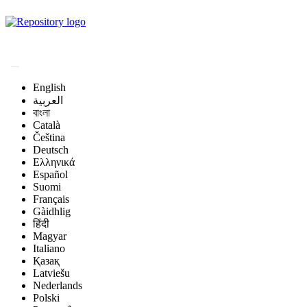
Magyar Állatorvos-
tudományi Archívum
English
العربية
বাংলা
Català
Čeština
Deutsch
Ελληνικά
Español
Suomi
Français
Gàidhlig
हिंदी
Magyar
Italiano
Қазақ
Latviešu
Nederlands
Polski