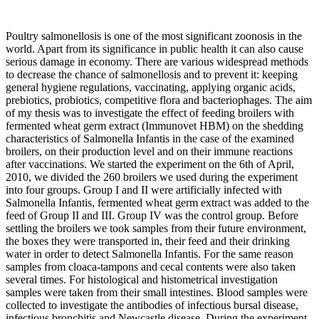
Poultry salmonellosis is one of the most significant zoonosis in the
world. Apart from its significance in public health it can also cause
serious damage in economy. There are various widespread methods
to decrease the chance of salmonellosis and to prevent it: keeping
general hygiene regulations, vaccinating, applying organic acids,
prebiotics, probiotics, competitive flora and bacteriophages. The aim
of my thesis was to investigate the effect of feeding broilers with
fermented wheat germ extract (Immunovet HBM) on the shedding
characteristics of Salmonella Infantis in the case of the examined
broilers, on their production level and on their immune reactions
after vaccinations. We started the experiment on the 6th of April,
2010, we divided the 260 broilers we used during the experiment
into four groups. Group I and II were artificially infected with
Salmonella Infantis, fermented wheat germ extract was added to the
feed of Group II and III. Group IV was the control group. Before
settling the broilers we took samples from their future environment,
the boxes they were transported in, their feed and their drinking
water in order to detect Salmonella Infantis. For the same reason
samples from cloaca-tampons and cecal contents were also taken
several times. For histological and histometrical investigation
samples were taken from their small intestines. Blood samples were
collected to investigate the antibodies of infectious bursal disease,
infectious bronchitis and Newcastle disease. During the experiment