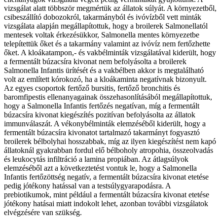
vizsgálat alatt többször megmértük az állatok súlyát. A környezetből,
csibeszállító dobozokról, takarmányból és ivóvízből vett minták
vizsgálata alapján megállapítottuk, hogy a broilerek Salmonellatól
mentesek voltak érkezésükkor, Salmonella mentes környezetbe
telepítettük őket és a takarmány valamint az ivóvíz nem fertőzhette
őket. A kloákatampon,- és vakbélminták vizsgálatával kiderült, hogy
a fermentált búzacsíra kivonat nem befolyásolta a broilerek
Salmonella Infantis ürítését és a vakbélben akkor is megtalálható
volt az említett kórokozó, ha a kloákaminta negatívnak bizonyult.
Az egyes csoportok fertőző bursitis, fertőző bronchitis és
baromfipestis ellenanyagainak összehasonlításából megállapítottuk,
hogy a Salmonella Infantis fertőzés negatívan, míg a fermentált
búzacsíra kivonat kiegészítés pozitívan befolyásolta az állatok
immunválaszát. A vékonybélminták elemzéséből kiderült, hogy a
fermentált búzacsíra kivonatot tartalmazó takarmányt fogyasztó
broilerek bélbolyhai hosszabbak, míg az ilyen kiegészítést nem kapó
állatoknál gyakrabban fordul elő bélboholy atropohia, összeolvadás
és leukocytás infiltráció a lamina propiában. Az átlagsúlyok
elemzéséből azt a következtetést vontuk le, hogy a Salmonella
Infantis fertőzöttség negatív, a fermentált búzacsíra kivonat etetése
pedig jótékony hatással van a testsúlygyarapodásra. A
prebiotikumok, mint például a fermentált búzacsíra kivonat etetése
jótékony hatásai miatt indokolt lehet, azonban további vizsgálatok
elvégzésére van szükség.