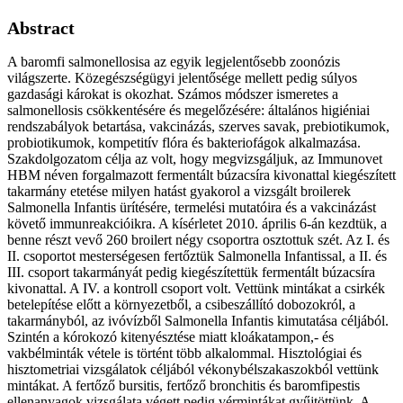
Abstract
A baromfi salmonellosisa az egyik legjelentősebb zoonózis
világszerte. Közegészségügyi jelentősége mellett pedig súlyos
gazdasági károkat is okozhat. Számos módszer ismeretes a
salmonellosis csökkentésére és megelőzésére: általános higiéniai
rendszabályok betartása, vakcinázás, szerves savak, prebiotikumok,
probiotikumok, kompetitív flóra és bakteriofágok alkalmazása.
Szakdolgozatom célja az volt, hogy megvizsgáljuk, az Immunovet
HBM néven forgalmazott fermentált búzacsíra kivonattal kiegészített
takarmány etetése milyen hatást gyakorol a vizsgált broilerek
Salmonella Infantis ürítésére, termelési mutatóira és a vakcinázást
követő immunreakcióikra. A kísérletet 2010. április 6-án kezdtük, a
benne részt vevő 260 broilert négy csoportra osztottuk szét. Az I. és
II. csoportot mesterségesen fertőztük Salmonella Infantissal, a II. és
III. csoport takarmányát pedig kiegészítettük fermentált búzacsíra
kivonattal. A IV. a kontroll csoport volt. Vettünk mintákat a csirkék
betelepítése előtt a környezetből, a csibeszállító dobozokról, a
takarmányból, az ivóvízből Salmonella Infantis kimutatása céljából.
Szintén a kórokozó kitenyésztése miatt kloákatampon,- és
vakbélminták vétele is történt több alkalommal. Hisztológiai és
hisztometriai vizsgálatok céljából vékonybélszakaszokból vettünk
mintákat. A fertőző bursitis, fertőző bronchitis és baromfipestis
ellenanyagok vizsgálata végett pedig vérmintákat gyűjtöttünk. A