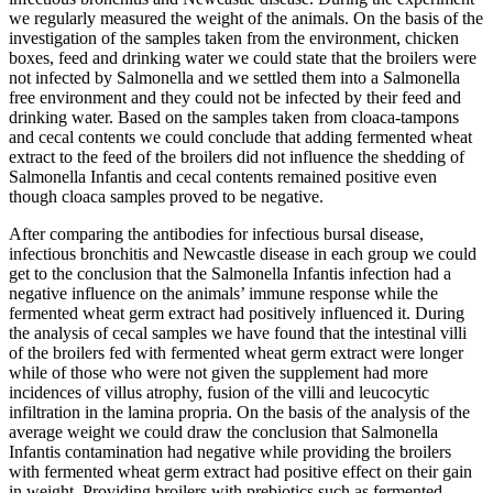
we regularly measured the weight of the animals. On the basis of the
investigation of the samples taken from the environment, chicken
boxes, feed and drinking water we could state that the broilers were
not infected by Salmonella and we settled them into a Salmonella
free environment and they could not be infected by their feed and
drinking water. Based on the samples taken from cloaca-tampons
and cecal contents we could conclude that adding fermented wheat
extract to the feed of the broilers did not influence the shedding of
Salmonella Infantis and cecal contents remained positive even
though cloaca samples proved to be negative.
After comparing the antibodies for infectious bursal disease,
infectious bronchitis and Newcastle disease in each group we could
get to the conclusion that the Salmonella Infantis infection had a
negative influence on the animals’ immune response while the
fermented wheat germ extract had positively influenced it. During
the analysis of cecal samples we have found that the intestinal villi
of the broilers fed with fermented wheat germ extract were longer
while of those who were not given the supplement had more
incidences of villus atrophy, fusion of the villi and leucocytic
infiltration in the lamina propria. On the basis of the analysis of the
average weight we could draw the conclusion that Salmonella
Infantis contamination had negative while providing the broilers
with fermented wheat germ extract had positive effect on their gain
in weight. Providing broilers with prebiotics such as fermented