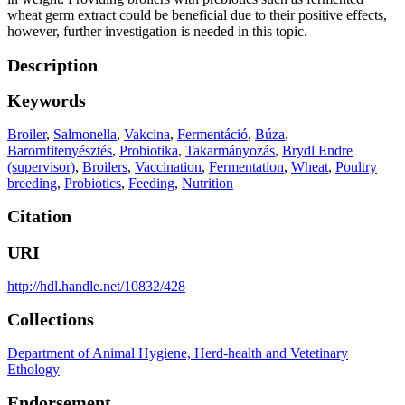
wheat germ extract could be beneficial due to their positive effects,
however, further investigation is needed in this topic.
Description
Keywords
Broiler
,
Salmonella
,
Vakcina
,
Fermentáció
,
Búza
,
Baromfitenyésztés
,
Probiotika
,
Takarmányozás
,
Brydl Endre
(supervisor)
,
Broilers
,
Vaccination
,
Fermentation
,
Wheat
,
Poultry
breeding
,
Probiotics
,
Feeding
,
Nutrition
Citation
URI
http://hdl.handle.net/10832/428
Collections
Department of Animal Hygiene, Herd-health and Vetetinary
Ethology
Endorsement