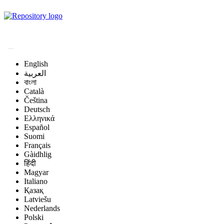
Magyar Állatorvos-
tudományi Archívum
English
العربية
বাংলা
Català
Čeština
Deutsch
Ελληνικά
Español
Suomi
Français
Gàidhlig
हिंदी
Magyar
Italiano
Қазақ
Latviešu
Nederlands
Polski