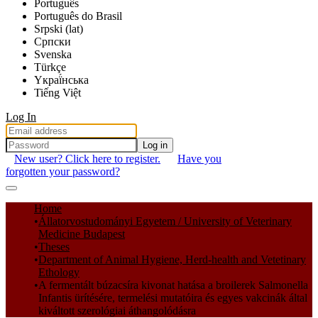
Português
Português do Brasil
Srpski (lat)
Српски
Svenska
Türkçe
Yкраї́нська
Tiếng Việt
Log In
Log in
New user? Click here to register.
Have you
forgotten your password?
Communities & Collections
Home
Állatorvostudományi Egyetem / University of Veterinary
All of DSpace
Medicine Budapest
Theses
Statistics
Department of Animal Hygiene, Herd-health and Vetetinary
Ethology
A fermentált búzacsíra kivonat hatása a broilerek Salmonella
Infantis ürítésére, termelési mutatóira és egyes vakcinák által
kiváltott szerológiai áthangolódásra