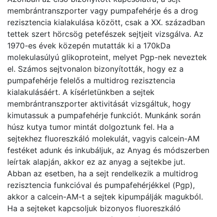
membrántranszporter vagy pumpafehérje és a drog
rezisztencia kialakulása között, csak a XX. században
tettek szert hörcsög petefészek sejtjeit vizsgálva. Az
1970-es évek közepén mutatták ki a 170kDa
molekulasúlyú glikoproteint, melyet Pgp-nek neveztek
el. Számos sejtvonalon bizonyították, hogy ez a
pumpafehérje felelős a multidrog rezisztencia
kialakulásáért. A kísérletünkben a sejtek
membrántranszporter aktivitását vizsgáltuk, hogy
kimutassuk a pumpafehérje funkciót. Munkánk során
húsz kutya tumor mintát dolgoztunk fel. Ha a
sejtekhez fluoreszkáló molekulát, vagyis calcein-AM
festéket adunk és inkubáljuk, az Anyag és módszerben
leírtak alapján, akkor ez az anyag a sejtekbe jut.
Abban az esetben, ha a sejt rendelkezik a multidrog
rezisztencia funkcióval és pumpafehérjékkel (Pgp),
akkor a calcein-AM-t a sejtek kipumpálják magukból.
Ha a sejteket kapcsoljuk bizonyos fluoreszkáló