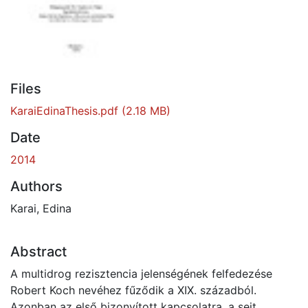
Files
KaraiEdinaThesis.pdf
(2.18 MB)
Date
2014
Authors
Karai, Edina
Abstract
A multidrog rezisztencia jelenségének felfedezése
Robert Koch nevéhez fűződik a XIX. századból.
Azonban az első bizonyított kapcsolatra, a sejt