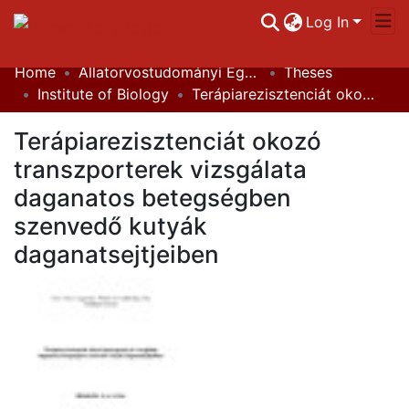
Log In
Home
Állatorvostudományi Egyetem / University of Veterinary Medicine Budapest
Theses
Communities & Collections
Institute of Biology
Terápiarezisztenciát okozó transzporterek vizsgálata daganatos betegségben szenvedő kutyák daganatsejtjeiben
All of DSpace
Terápiarezisztenciát okozó
Statistics
transzporterek vizsgálata
daganatos betegségben
szenvedő kutyák
daganatsejtjeiben