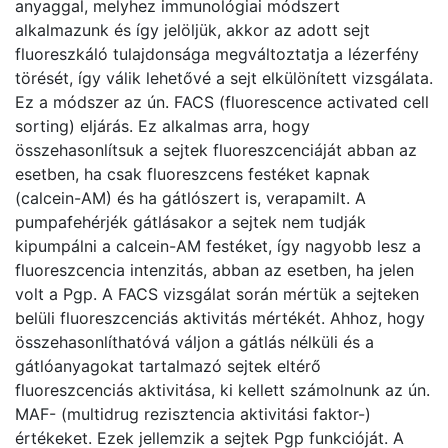
anyaggal, melyhez immunológiai módszert
alkalmazunk és így jelöljük, akkor az adott sejt
fluoreszkáló tulajdonsága megváltoztatja a lézerfény
törését, így válik lehetővé a sejt elkülönített vizsgálata.
Ez a módszer az ún. FACS (fluorescence activated cell
sorting) eljárás. Ez alkalmas arra, hogy
összehasonlítsuk a sejtek fluoreszcenciáját abban az
esetben, ha csak fluoreszcens festéket kapnak
(calcein-AM) és ha gátlószert is, verapamilt. A
pumpafehérjék gátlásakor a sejtek nem tudják
kipumpálni a calcein-AM festéket, így nagyobb lesz a
fluoreszcencia intenzitás, abban az esetben, ha jelen
volt a Pgp. A FACS vizsgálat során mértük a sejteken
belüli fluoreszcenciás aktivitás mértékét. Ahhoz, hogy
összehasonlíthatóvá váljon a gátlás nélküli és a
gátlóanyagokat tartalmazó sejtek eltérő
fluoreszcenciás aktivitása, ki kellett számolnunk az ún.
MAF- (multidrug rezisztencia aktivitási faktor-)
értékeket. Ezek jellemzik a sejtek Pgp funkcióját. A