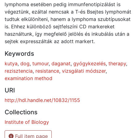
lymphoma esetében pedig immunfenotipizálást is
végeztünk, ezáltal nemcsak a T-és Bsejtes lymphomát
tudtuk elkülöníteni, hanem a lymphoma szubtípusokat
is. Ehhez különböző sejtfelszíni CD markereket
használtunk, így megfelelő jelölés és inkubálás után a
sejtek expresszálták az adott markert.
Keywords
kutya
,
dog
,
tumour
,
daganat
,
gyógykezelés
,
therapy
,
rezisztencia
,
resistance
,
vizsgálati módszer
,
examination method
URI
http://hdl.handle.net/10832/1155
Collections
Institute of Biology
Full item page