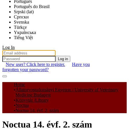
Português
Português do Brasil
Srpski (lat)
Српски
Svenska
Türkçe
Yкраї́нська
Tiếng Việt
Log In
Log in
New user? Click here to register.
Have you
forgotten your password?
Communities & Collections
Home
Állatorvostudományi Egyetem / University of Veterinary
All of DSpace
Medicine Budapest
Könyvtár /Library
Statistics
Noctua
Noctua 14. évf. 2. szám
Noctua 14. évf. 2. szám