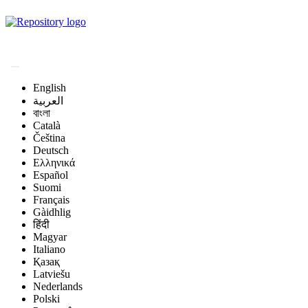
Magyar Állatorvos-
tudományi Archívum
English
العربية
বাংলা
Català
Čeština
Deutsch
Ελληνικά
Español
Suomi
Français
Gàidhlig
हिंदी
Magyar
Italiano
Қазақ
Latviešu
Nederlands
Polski