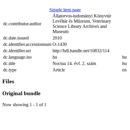
Simple item page
Állatorvos-tudományi Könyvtár
Levéltár és Múzeum, Veterinary
dc.contributor.author
Science Library Archives and
Museum
dc.date.issued
2010
dc.identifier.accessionnum
O-1430
dc.identifier.uri
http://hdl.handle.net/10832/114
dc.language.iso
hu
hu
dc.title
Noctua 14. évf. 2. szám
hu
dc.type
Article
en
Files
Original bundle
Now showing
1 - 1 of 1