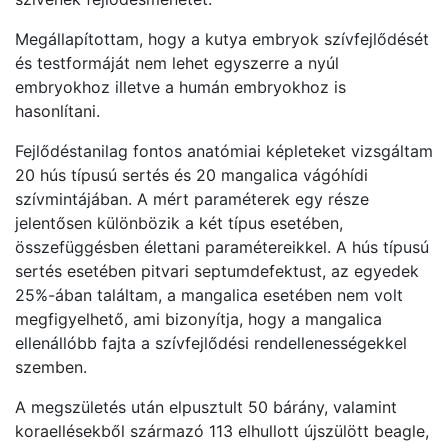
Megállapítottam, hogy a kutya embryok szívfejlődését
és testformáját nem lehet egyszerre a nyúl
embryokhoz illetve a humán embryokhoz is
hasonlítani.
Fejlődéstanilag fontos anatómiai képleteket vizsgáltam
20 hús típusú sertés és 20 mangalica vágóhídi
szívmintájában. A mért paraméterek egy része
jelentősen különbözik a két típus esetében,
összefüggésben élettani paramétereikkel. A hús típusú
sertés esetében pitvari septumdefektust, az egyedek
25%-ában találtam, a mangalica esetében nem volt
megfigyelhető, ami bizonyítja, hogy a mangalica
ellenállóbb fajta a szívfejlődési rendellenességekkel
szemben.
A megszületés után elpusztult 50 bárány, valamint
koraellésekből származó 113 elhullott újszülött beagle,