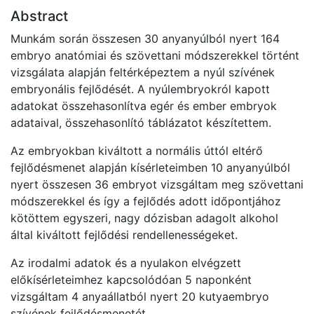
Abstract
Munkám során összesen 30 anyanyúlból nyert 164
embryo anatómiai és szövettani módszerekkel történt
vizsgálata alapján feltérképeztem a nyúl szívének
embryonális fejlődését. A nyúlembryokról kapott
adatokat összehasonlítva egér és ember embryok
adataival, összehasonlító táblázatot készítettem.
Az embryokban kiváltott a normális úttól eltérő
fejlődésmenet alapján kísérleteimben 10 anyanyúlból
nyert összesen 36 embryot vizsgáltam meg szövettani
módszerekkel és így a fejlődés adott időpontjához
kötöttem egyszeri, nagy dózisban adagolt alkohol
által kiváltott fejlődési rendellenességeket.
Az irodalmi adatok és a nyulakon elvégzett
előkísérleteimhez kapcsolódóan 5 naponként
vizsgáltam 4 anyaállatból nyert 20 kutyaembryo
szívének fejlődésmenetét.