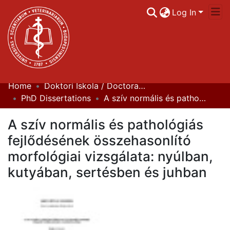
Log In
Home
Doktori Iskola / Doctoral (Phd) School
Communities & Collections
PhD Dissertations
A szív normális és pathológiás fejlődésének összehasonlító morfológiai vizsgálata: nyúlban, kutyában, sertésben és juhban
All of DSpace
A szív normális és pathológiás
Statistics
fejlődésének összehasonlító
morfológiai vizsgálata: nyúlban,
kutyában, sertésben és juhban