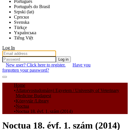
Português
Português do Brasil
Srpski (lat)
Српски
Svenska
Türkçe
Yкраї́нська
Tiếng Việt
Log In
Log in
New user? Click here to register.
Have you
forgotten your password?
Communities & Collections
Home
Állatorvostudományi Egyetem / University of Veterinary
All of DSpace
Medicine Budapest
Könyvtár /Library
Statistics
Noctua
Noctua 18. évf. 1. szám (2014)
Noctua 18. évf. 1. szám (2014)