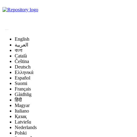
Magyar Állatorvos-
tudományi Archívum
English
العربية
বাংলা
Català
Čeština
Deutsch
Ελληνικά
Español
Suomi
Français
Gàidhlig
हिंदी
Magyar
Italiano
Қазақ
Latviešu
Nederlands
Polski