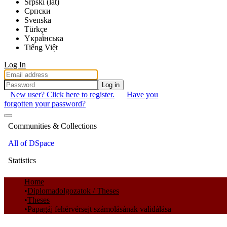
Srpski (lat)
Српски
Svenska
Türkçe
Yкраї́нська
Tiếng Việt
Log In
Log in
New user? Click here to register.
Have you
forgotten your password?
Communities & Collections
All of DSpace
Statistics
Home
Diplomadolgozatok / Theses
Theses
Papagáj fehérvérsejt számolásának validálása