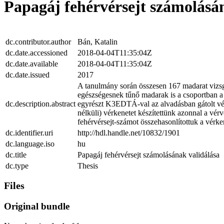
Papagáj fehérvérsejt számolásá
dc.contributor.author
Bán, Katalin
dc.date.accessioned
2018-04-04T11:35:04Z
dc.date.available
2018-04-04T11:35:04Z
dc.date.issued
2017
A tanulmány során összesen 167 madarat vizs
egészségesnek tűnő madarak is a csoportban a
dc.description.abstract
egyrészt K3EDTÁ-val az alvadásban gátolt vért
nélküli) vérkenetet készítettünk azonnal a vé
fehérvérsejt-számot összehasonlítottuk a vérk
dc.identifier.uri
http://hdl.handle.net/10832/1901
dc.language.iso
hu
dc.title
Papagáj fehérvérsejt számolásának validálása
dc.type
Thesis
Files
Original bundle