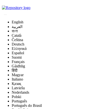
Magyar Állatorvos-t
English
العربية
বাংলা
Català
Čeština
Deutsch
Ελληνικά
Español
Suomi
Français
Gàidhlig
हिंदी
Magyar
Italiano
Қазақ
Latviešu
Nederlands
Polski
Português
Português do Brasil