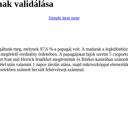
nak validálása
Simple item page
gáltunk meg, melynek 97,6 %-a papagáj volt. A madarak a legkülönböz
 megfelelő eredmény érdekében. A papagájokat fajok szerint 5 csoporto
 Natt and Herrick festékkel megfestettük és Bürker-kamrában számoltuk
rvétel után valamint 1 napos tárolás utána, majd mikroszkóppal elemeztü
enetekben számolt becsült fehérvérsejt-számmal.