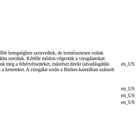
őbb betegségben szenvedtek, de természetesen voltak
kba soroltuk. Kétféle módon végeztük a vizsgálatokat:
 meg a fehérvérsejteket, másrészt direkt (alvadásgátlás
en_US
k a keneteket. A vizsgálat során a Bürker-kamrában számolt
en_US
en_US
en_US