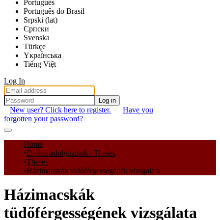
Português
Português do Brasil
Srpski (lat)
Српски
Svenska
Türkçe
Yкраї́нська
Tiếng Việt
Log In
Log in
New user? Click here to register.
Have you
forgotten your password?
Communities & Collections
Home
Diplomadolgozatok / Theses
All of DSpace
Theses
Házimacskák tüdőférgességének vizsgálata
Statistics
Házimacskák
tüdőférgességének vizsgálata