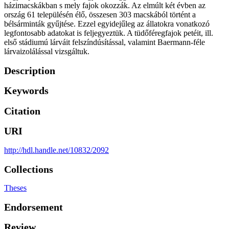
házimacskákban s mely fajok okozzák. Az elmúlt két évben az
ország 61 településén élő, összesen 303 macskából történt a
bélsárminták gyűjtése. Ezzel egyidejűleg az állatokra vonatkozó
legfontosabb adatokat is feljegyeztük. A tüdőféregfajok petéit, ill.
első stádiumú lárváit felszíndúsítással, valamint Baermann-féle
lárvaizolálással vizsgáltuk.
Description
Keywords
Citation
URI
http://hdl.handle.net/10832/2092
Collections
Theses
Endorsement
Review