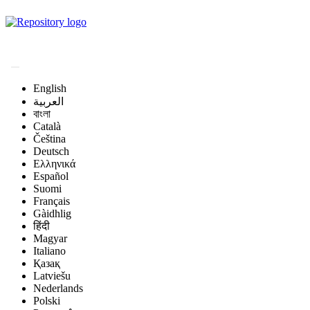
Magyar Állatorvos-
tudományi Archívum
English
العربية
বাংলা
Català
Čeština
Deutsch
Ελληνικά
Español
Suomi
Français
Gàidhlig
हिंदी
Magyar
Italiano
Қазақ
Latviešu
Nederlands
Polski