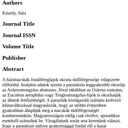
Authors
Kiszely, Sára
Journal Title
Journal ISSN
Volume Title
Publisher
Abstract
A házimacskák fonálféregfajok okozta tüdőférgessége világszerte
előfordul. Irodalmi adatok szerint a parasitosis leggyakoribb okozója
az Aelurostrongylus abstrusus. Jóval ritkábban az Oslerus rostratus,
az Eucoleus aerophilus vagy Troglostrongylus-fajok is okozhatják
az állatok fertőzöttségét. A paraziták köztigazdái számára kedvező
klímaváltozással magyarázzák, hogy az utóbbi évtizedben
gyakrabban állapítják meg a macskák tüdőférgességét
kontinensünkön. Magyarországon eddig csak elvétve, sporadikus
esetekről számoltak be. Vizsgálatunk során arra kerestünk választ,
hogy a parasitosis milyen gyakorisággal fordul elő a hazai