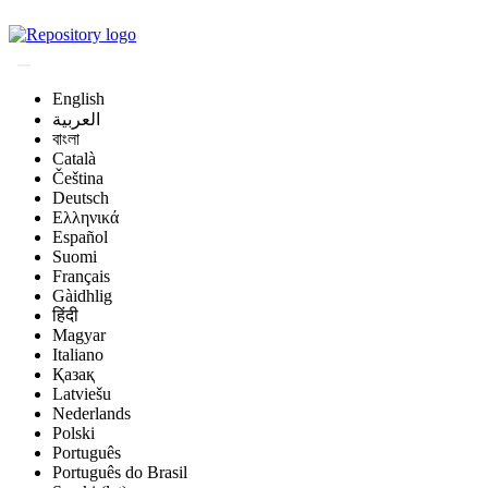
Magyar Állatorvos-t
English
العربية
বাংলা
Català
Čeština
Deutsch
Ελληνικά
Español
Suomi
Français
Gàidhlig
हिंदी
Magyar
Italiano
Қазақ
Latviešu
Nederlands
Polski
Português
Português do Brasil