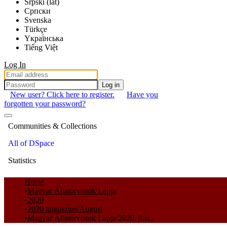
Srpski (lat)
Српски
Svenska
Türkçe
Yкраї́нська
Tiếng Việt
Log In
Log in
New user? Click here to register.
Have you
forgotten your password?
Communities & Collections
All of DSpace
Statistics
Home
Magyar Állatorvosok Lapja
2020
2020 augusztus/August
Magyar Állatorvosok Lapja 2020. 8.sz.