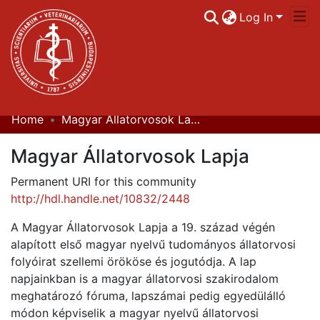
Log In
Home
Magyar Állatorvosok Lapja
Communities & Collections
Magyar Állatorvosok Lapja
All of DSpace
Permanent URI for this community
Statistics
http://hdl.handle.net/10832/2448
A Magyar Állatorvosok Lapja a 19. század végén
alapított első magyar nyelvű tudományos állatorvosi
folyóirat szellemi örököse és jogutódja. A lap
napjainkban is a magyar állatorvosi szakirodalom
meghatározó fóruma, lapszámai pedig egyedülálló
módon képviselik a magyar nyelvű állatorvosi