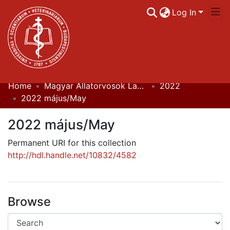
Log In
Home
Magyar Állatorvosok Lapja
2022
Communities & Collections
2022 május/May
All of DSpace
2022 május/May
Statistics
Permanent URI for this collection
http://hdl.handle.net/10832/4582
Browse