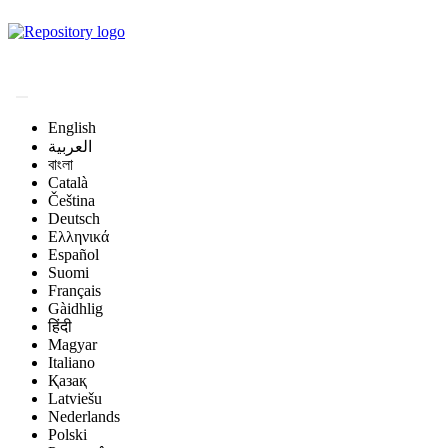
Magyar Állatorvos-
tudományi Archívum
English
العربية
বাংলা
Català
Čeština
Deutsch
Ελληνικά
Español
Suomi
Français
Gàidhlig
हिंदी
Magyar
Italiano
Қазақ
Latviešu
Nederlands
Polski