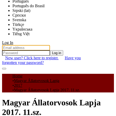
Português
Português do Brasil
Srpski (lat)
Српски
Svenska
Türkçe
Yкраї́нська
Tiếng Việt
Log In
Log in
New user? Click here to register.
Have you
forgotten your password?
Communities & Collections
Home
Magyar Állatorvosok Lapja
All of DSpace
2017
Magyar Állatorvosok Lapja 2017. 11.sz.
Statistics
Magyar Állatorvosok Lapja
2017. 11.sz.