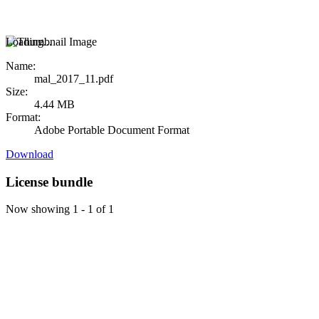
Loading...
Name:
mal_2017_11.pdf
Size:
4.44 MB
Format:
Adobe Portable Document Format
Download
License bundle
Now showing
1 - 1 of 1