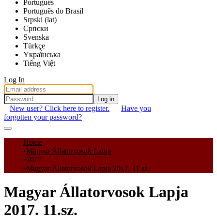
Português
Português do Brasil
Srpski (lat)
Српски
Svenska
Türkçe
Yкраї́нська
Tiếng Việt
Log In
Log in
New user? Click here to register.
Have you
forgotten your password?
Communities & Collections
Home
Magyar Állatorvosok Lapja
All of DSpace
2017
Magyar Állatorvosok Lapja 2017. 11.sz.
Statistics
Magyar Állatorvosok Lapja
2017. 11.sz.