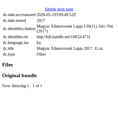
Simple item page
dc.date.accessioned
2026-05-19T09:49:52Z
dc.date.issued
2017
Magyar Állatorvosok Lapja 139(11), 641-704.
dc.identifier.citation
(2017)
dc.identifier.uri
http://hdl.handle.net/10832/4731
dc.language.iso
hu
dc.title
Magyar Állatorvosok Lapja 2017. 11.sz.
dc.type
Other
Files
Original bundle
Now showing
1 - 1 of 1