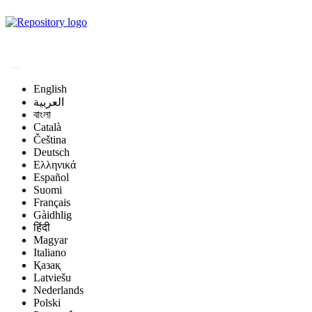
Magyar Állatorvos-
tudományi Archívum
English
العربية
বাংলা
Català
Čeština
Deutsch
Ελληνικά
Español
Suomi
Français
Gàidhlig
हिंदी
Magyar
Italiano
Қазақ
Latviešu
Nederlands
Polski